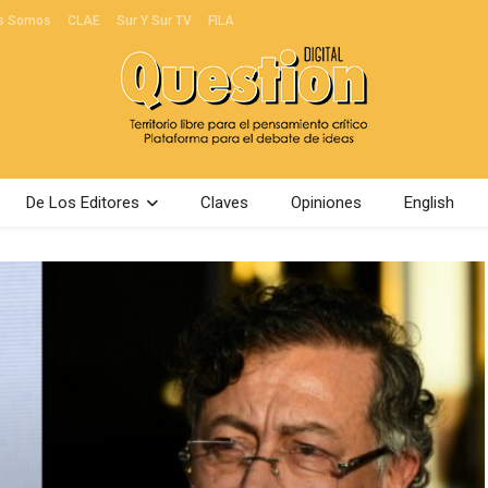
s Somos
CLAE
Sur Y Sur TV
FILA
De Los Editores
Claves
Opiniones
English