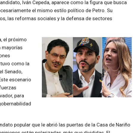
 candidato, Iván Cepeda, aparece como la figura que busca
cesariamente el mismo estilo político de Petro. Su
os, las reformas sociales y la defensa de sectores
, el próximo
n mayorías
iones
ntuvo como la
el Senado,
Este escenario
 fuerzas
vador, para
 gobernabilidad
ato popular que le abrió las puertas de la Casa de Nariño
opiniones están polarizadas, más que divididas. El