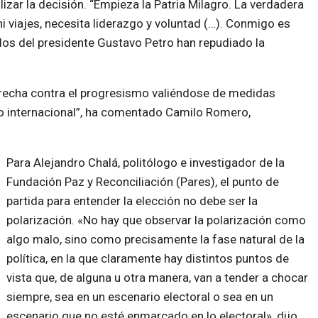
alizar la decisión. “Empieza la Patria Milagro. La verdadera
i viajes, necesita liderazgo y voluntad (…). Conmigo es
ados del presidente Gustavo Petro han repudiado la
derecha contra el progresismo valiéndose de medidas
o internacional”, ha comentado Camilo Romero,
Para Alejandro Chalá, politólogo e investigador de la
Fundación Paz y Reconciliación (Pares), el punto de
partida para entender la elección no debe ser la
polarización. «No hay que observar la polarización como
algo malo, sino como precisamente la fase natural de la
política, en la que claramente hay distintos puntos de
vista que, de alguna u otra manera, van a tender a chocar
siempre, sea en un escenario electoral o sea en un
escenario que no esté enmarcado en lo electoral», dijo