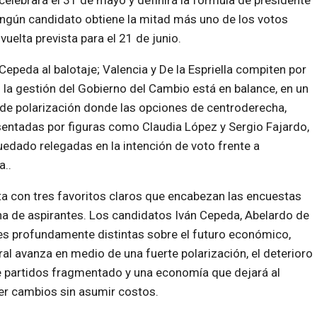
celebrará el 31 de mayo y definirá la fórmula de presidente
ingún candidato obtiene la mitad más uno de los votos
uelta prevista para el 21 de junio.
peda al balotaje; Valencia y De la Espriella compiten por
n la gestión del Gobierno del Cambio está en balance, en un
 de polarización donde las opciones de centroderecha,
sentadas por figuras como Claudia López y Sergio Fajardo,
edado relegadas en la intención de voto frente a
..
ta con tres favoritos claros que encabezan las encuestas
a de aspirantes. Los candidatos Iván Cepeda, Abelardo de
nes profundamente distintas sobre el futuro económico,
ral avanza en medio de una fuerte polarización, el deterioro
de partidos fragmentado y una economía que dejará al
r cambios sin asumir costos.