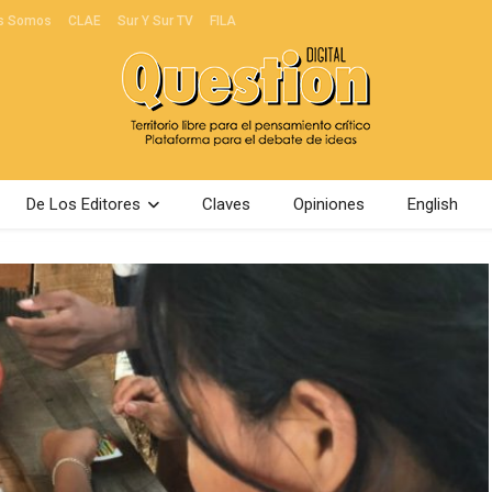
s Somos
CLAE
Sur Y Sur TV
FILA
De Los Editores
Claves
Opiniones
English