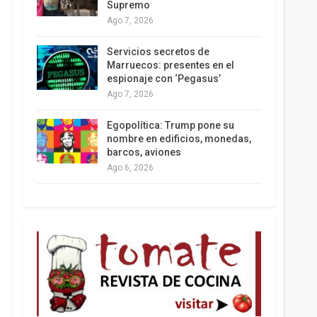
Supremo
Ago 7, 2026
Los latinos le van dando la espalda a Trump
Servicios secretos de
Marruecos: presentes en el
espionaje con ‘Pegasus’
Ago 7, 2026
Egopolítica: Trump pone su
nombre en edificios, monedas,
barcos, aviones
Ago 6, 2026