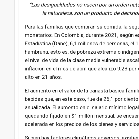
“Las desigualdades no nacen por un orden natu
la naturaleza, son un producto de decision
Para las familias que compran su comida, la seg
monetarios. En Colombia, durante 2021, según e
Estadística (Dane), 6,1 millones de personas, el 1
hambruna, esto es, de pobreza extrema o indigenc
el nivel de vida de la clase media vulnerable esc
inflación en el mes de abril que alcanzó 9,23 por 
alto en 21 años.
El aumento en el valor de la canasta básica famil
bebidas que, en este caso, fue de 26,1 por ciento
anualizada. El aumento en el salario mínimo legal
quedando fijado en $1 millón mensual, se encuen
acelerada en los precios de los bienes y servicio
Si bien hay factores climáticos adversos, existe