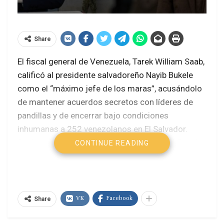
Share
El fiscal general de Venezuela, Tarek William Saab,
calificó al presidente salvadoreño Nayib Bukele
como el “máximo jefe de los maras”, acusándolo
de mantener acuerdos secretos con líderes de
pandillas y de encerrar bajo condiciones
inhumanas a 252 venezolanos en El Salvador.
Saab aseguró que la “pervertida lógica” de Bukele
CONTINUE READING
se refleja en su doble discurso: mientras afirma
combatir el crimen, negocia con los cabecillas de
las maras para afianzar su poder político
.
VK
Facebook
Share
El régimen de Nayib Bukele provoca el
exilio de decenas de periodistas