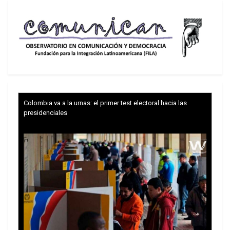
Colombia va a la urnas: el primer test electoral hacia las
(Xinhua/Marcos Salgado)
presidenciales
El gobierno venezolano ha solicitado información
detallada sobre la situación judicial y de salud de
los detenidos, y exige su liberación inmediata.
Saab sostiene que los venezolanos están en
condición de desaparición forzada y que El
Salvador utiliza a los migrantes como moneda de
cambio en negociaciones políticas
.