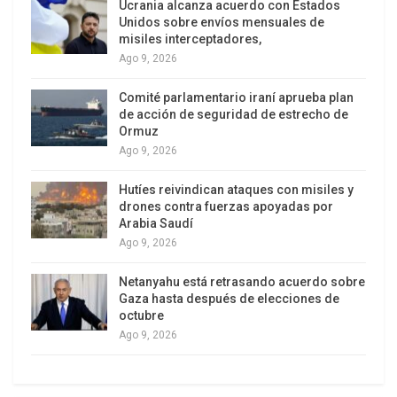
Ucrania alcanza acuerdo con Estados
denunció Tarek William Saab
.
Unidos sobre envíos mensuales de
misiles interceptadores,
Ago 9, 2026
Comité parlamentario iraní aprueba plan
Negocio con seres humanos
de acción de seguridad de estrecho de
Saab afirmó que Bukele ofreció a Estados Unidos
Ormuz
Ago 9, 2026
rebajar el costo de mantener a los venezolanos
presos en el CECOT, a cambio de que se permita el
Hutíes reivindican ataques con misiles y
traslado de cabecillas de maras desde ese país a
drones contra fuerzas apoyadas por
Arabia Saudí
El Salvador. “Está haciendo negocio con seres
Ago 9, 2026
humanos”, denunció el fiscal, quien también
calificó la situación como un crimen de lesa
Netanyahu está retrasando acuerdo sobre
humanidad y exigió la intervención de organismos
Gaza hasta después de elecciones de
octubre
internacionales como la ONU
.
Ago 9, 2026