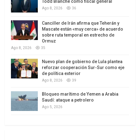
Todd Blanche como fiscal general
el diario oficial China Daily.
Ago 8, 2026
36
La serpenteante infraestructura está llamada a
Canciller de Irán afirma que Teherán y
ser la plataforma comercial desde la que se
Mascate están «muy cerca» de acuerdo
sobre ruta temporal en estrecho de
suministrarán productos chinos a toda América
Ormuz
Latina y creará un enclave de ese país en un área
Ago 8, 2026
35
de gran atractivo turístico, a 34 kilómetros de la
ciudad balnearia de Cancún, en el estado de
Nuevo plan de gobierno de Lula plantea
reforzar cooperación Sur-Sur como eje
Quintana Roo.
de política exterior
Ago 8, 2026
39
La obra ha concitado en la segunda economía
latinoamericana el rechazo de las principales
Bloqueo marítimo de Yemen a Arabia
Saudí: ataque a petrolero
asociaciones empresariales, de académicos y de
Ago 5, 2026
ambientalistas, ante el temor de que el complejo
fomente el contrabando, la competencia desleal,
el comercio de productos pirata, además del daño
ecológico al área de su emplazamiento.