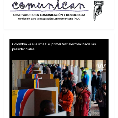
Ricardo Samaniego, director del Centro de
Economía Aplicada y Políticas Públicas, fue
tajante al asegurar a IPS que «Dragon Mart debe
quedar suspendido hasta que no se evalúen sus
costos ambientales y socioeconómicos».
Colombia va a la urnas: el primer test electoral hacia las
«El proyecto es parte de una estrategia de China
presidenciales
para procurarse recursos naturales y energía. La
inserción de China en proyectos comerciales está
apoyada en subsidios estatales a sus empresas»,
argumentó.
A eso se une, a su juicio, que «las quejas contra
las prácticas comerciales chinas se han
incrementado en el mundo y el proyecto crea
externalidades económicas negativas».