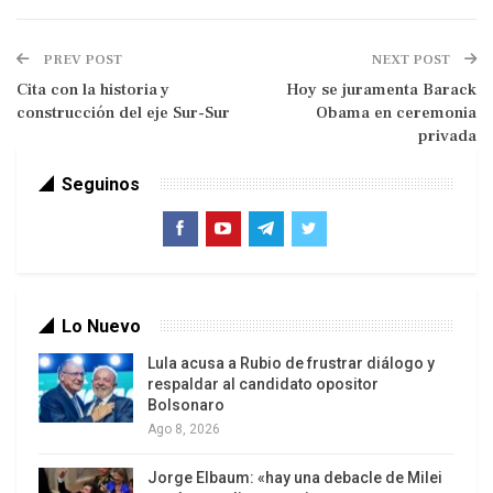
PREV POST
NEXT POST
Cita con la historia y
Hoy se juramenta Barack
construcción del eje Sur-Sur
Obama en ceremonia
privada
IPS
Seguinos
«No existe una política hacia China. No existe una
estrategia que haga justicia a la importancia de
China a nivel global y mucho menos a nuestro
segundo socio comercial. Pareciera que tocamos
fondo en el tema, es difícil que la relación
Lo Nuevo
económica y comercial pueda empeorar más»,
Lula acusa a Rubio de frustrar diálogo y
criticó el académico en entrevista con IPS.
respaldar al candidato opositor
Bolsonaro
Ago 8, 2026
China es el segundo socio comercial, detrás de
Estados Unidos, de México, que no se ha
Jorge Elbaum: «hay una debacle de Milei