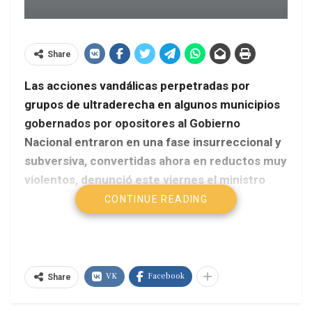
Share
Las acciones vandálicas perpetradas por
grupos de ultraderecha en algunos municipios
gobernados por opositores al Gobierno
Nacional entraron en una fase insurreccional y
subversiva, convertidas ahora en reductos muy
violentos, denunció este viernes el ministro
para Relaciones Interiores, Justicia y Paz de
CONTINUE READING
Venezuela, Miguel Rodríguez Torres.
AVN
VK
Facebook
Durante la presentación de las pruebas incautadas
Share
a los terroristas, Rodríguez Torres mostró armas