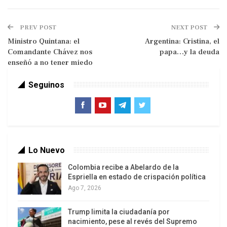
de fuego, armas blancas, bombas lacrimógenas y
de fabricación casera, explosivo C4, drogas,
PREV POST
NEXT POST
combustible, entre otros materiales para generar
Ministro Quintana: el
Argentina: Cristina, el
acciones criminales.
Comandante Chávez nos
papa…y la deuda
enseñó a no tener miedo
Resaltó que este ataque desproporcionado contra
la democracia venezolana fue ejecutado por
Seguinos
delincuentes auspiciados por sectores de
ultraderecha, que pretenden hacer ver ante
empresas de comunicación internacionales y
nacionales, que estas acciones violentas forman
parte de una «protesta pacífica estudiantil».
Lo Nuevo
Colombia recibe a Abelardo de la
«Son acciones insurreccionales y está en una fase
Espriella en estado de crispación política
de subversión. Ya es netamente subversiva»,
Ago 7, 2026
ratificó Rodríguez Torres, al explicar la acción
estructurada de estos reductos violentos que
Trump limita la ciudadanía por
nacimiento, pese al revés del Supremo
buscan aplicar una guerra de cuarta generación.