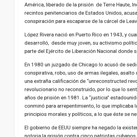
América, liberado de la prisión de Terre Haute, 
recintos penitenciarios de Estados Unidos, acus
conspiración para escaparse de la cárcel de Lea
López Rivera nació en Puerto Rico en 1943, y cua
desarrolló, desde muy joven, su activismo políti
parte del Ejército de Liberación Nacional donde se
En 1980 un juzgado de Chicago lo acusó de sedi
conspirativa, robo, uso de armas ilegales, asalto 
una extraña calificación de “unreconstructed revo
revolucionario no reconstruido, por lo que lo sen
años de prisión en 1981. La “justicia” estadounid
conminó para arrepentimiento, lo que implicaba l
principios morales y políticos, a lo que éste se n
El gobierno de EEUU siempre ha negado la existenc
notoria la prisión contra cinco patriotas cubanos