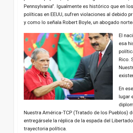
Pennsylvania”. Igualmente es histórico que en l
políticas en EEUU, sufren violaciones al debido p
y como lo señala Robert Boyle, un abogado norte
El nac
esa hi
políti
Rico. 
Nuestr
existe
En ese
lugar 
diplom
Nuestra América-TCP (Tratado de los Pueblos) d
entregársele la réplica de la espada del Liberta
trayectoria política.