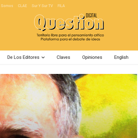
s Somos
CLAE
Sur Y Sur TV
FILA
De Los Editores
Claves
Opiniones
English