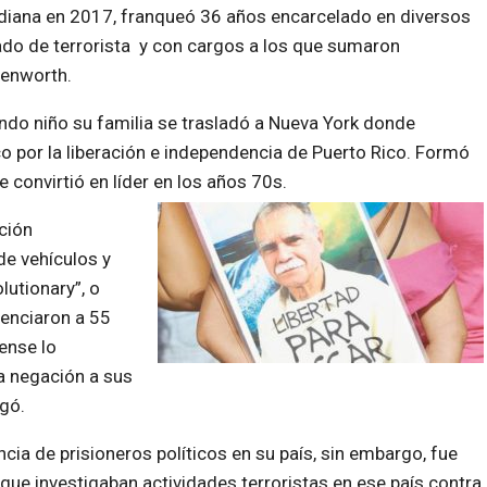
Indiana en 2017, franqueó 36 años encarcelado en diversos
ado de terrorista y con cargos a los que sumaron
venworth.
ndo niño su familia se trasladó a Nueva York donde
co por la liberación e independencia de Puerto Rico. Formó
 convirtió en líder en los años 70s.
ción
de vehículos y
lutionary”, o
tenciaron a 55
ense lo
a negación a sus
egó.
ia de prisioneros políticos en su país, sin embargo, fue
 que investigaban actividades terroristas en ese país contra