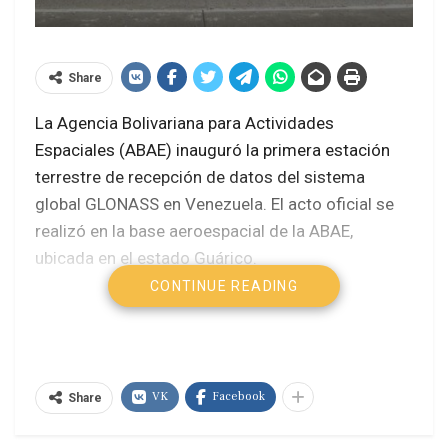
Share
La Agencia Bolivariana para Actividades
Espaciales (ABAE) inauguró la primera estación
terrestre de recepción de datos del sistema
global GLONASS en Venezuela. El acto oficial se
realizó en la base aeroespacial de la ABAE,
ubicada en el estado Guárico.
CONTINUE READING
Esta estación permitirá captar información
satelital en tiempo real, mejorando la precisión en
geolocalización y navegación. Autoridades
venezolanas destacaron que el proyecto
VK
Facebook
Share
representa un avance estratégico para el
desarrollo tecnológico nacional.