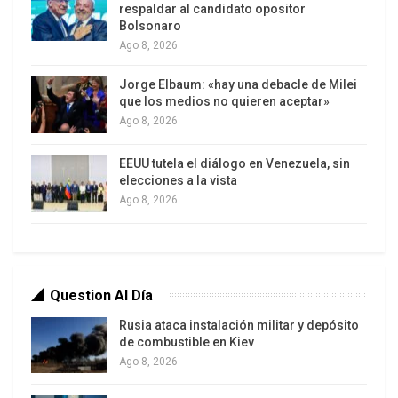
respaldar al candidato opositor
Gabriela Jiménez Ramírez.
Bolsonaro
Ago 8, 2026
La estación facilitará aplicaciones en áreas como
agricultura, gestión de desastres y monitoreo
Jorge Elbaum: «hay una debacle de Milei
ambiental. Además, se espera que impulse la
que los medios no quieren aceptar»
Ago 8, 2026
formación de talento local en tecnologías
espaciales.
EEUU tutela el diálogo en Venezuela, sin
elecciones a la vista
La colaboración ruso-venezolana en el ámbito
Ago 8, 2026
espacial se consolida con este paso, abriendo
nuevas posibilidades de intercambio científico y
tecnológico. El gobierno venezolano prevé ampliar
la infraestructura y los servicios derivados de
Question Al Día
este sistema en los próximos años.
Rusia ataca instalación militar y depósito
de combustible en Kiev
Ago 8, 2026