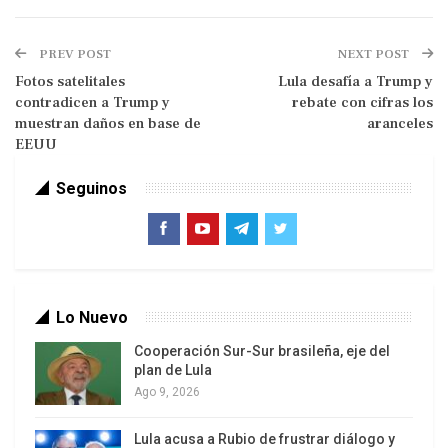
PREV POST
NEXT POST
Fotos satelitales
Lula desafía a Trump y
contradicen a Trump y
rebate con cifras los
“La cooperación con Rusia nos
muestran daños en base de
aranceles
posiciona en la vanguardia del uso
EEUU
pacífico del espacio”, afirmó Gabriela
Seguinos
Jiménez Ramírez.
El sistema GLONASS, desarrollado por Rusia, es
Lo Nuevo
una alternativa al GPS estadounidense y refuerza
Cooperación Sur-Sur brasileña, eje del
la independencia tecnológica de los países
plan de Lula
aliados. “La cooperación con Rusia nos posiciona
Ago 9, 2026
en la vanguardia del uso pacífico del espacio”,
afirmó el ministro de Ciencia y Tecnología,
Lula acusa a Rubio de frustrar diálogo y