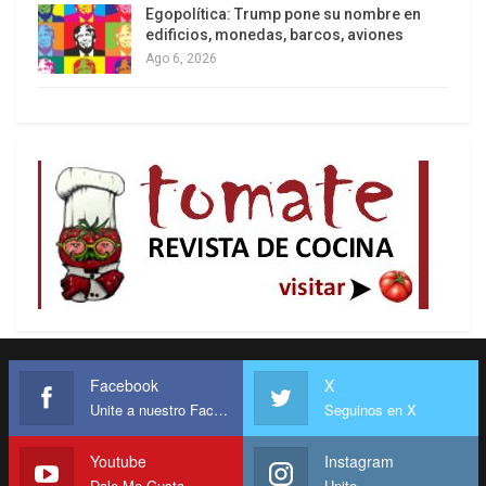
Egopolítica: Trump pone su nombre en
edificios, monedas, barcos, aviones
Ago 6, 2026
Facebook
X
Unite a nuestro Facebook
Seguinos en X
Youtube
Instagram
Dale Me Gusta
Unite