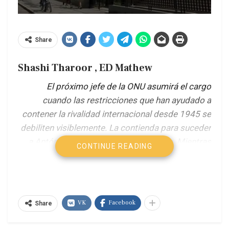
Share
Shashi Tharoor
,
ED Mathew
El próximo jefe de la ONU asumirá el cargo
cuando las restricciones que han ayudado a
contener la rivalidad internacional desde 1945 se
debiliten visiblemente. La contienda para suceder
a António Guterres ya está en marcha. Mientras
CONTINUE READING
los candidatos presentan sus propuestas, la
pregunta más acuciante es qué tipo de líder exige
el momento.
VK
Facebook
Share
Dag Hammarskjöld, segundo secretario general
de las Naciones Unidas, ofreció en su momento la