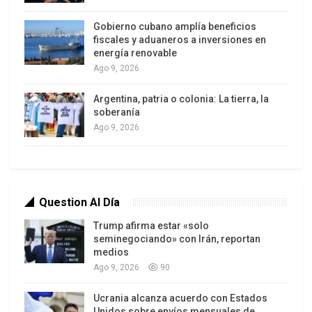
el
Consejo de Seguridad
, principal instrumento de
Gobierno cubano amplía beneficios
seguridad colectiva del mundo, se ve
fiscales y aduaneros a inversiones en
frecuentemente paralizado por los intereses
energía renovable
contrapuestos de sus miembros permanentes.
Ago 9, 2026
Cuando más se necesita la cooperación, la fe en
Argentina, patria o colonia: La tierra, la
el multilateralismo se desvanece ante el auge de
soberanía
la rivalidad entre las grandes potencias. En este
Ago 9, 2026
contexto, la carrera por suceder a António
Question Al Día
Trump afirma estar «solo
seminegociando» con Irán, reportan
medios
Ago 9, 2026
90
Guterres, cuyo mandato finaliza en diciembre de
Ucrania alcanza acuerdo con Estados
Unidos sobre envíos mensuales de