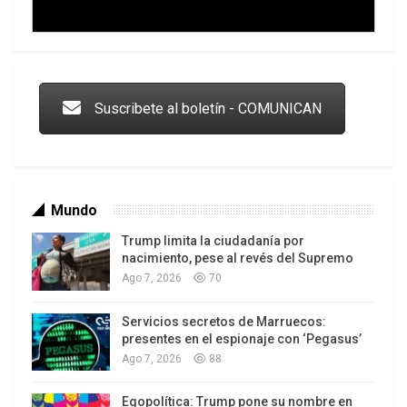
durante demasiado tiempo, casi una década. De
esta forma, la reacción es importante si lo
valoramos en términos de que es un Estado
Trump y las drogas: la viga en los propios ojos
golpeado.
Suscribete al boletín - COMUNICAN
Mundo
Trump limita la ciudadanía por
nacimiento, pese al revés del Supremo
Ago 7, 2026
70
Servicios secretos de Marruecos:
Los latinos le van dando la espalda a Trump
presentes en el espionaje con ‘Pegasus’
Ago 7, 2026
88
(Xinhua)
Estamos a menos de seis meses del bombardeo
Egopolítica: Trump pone su nombre en