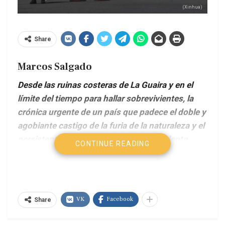
(Xinhua)
Share
Marcos Salgado
Desde las ruinas costeras de La Guaira y en el
límite del tiempo para hallar sobrevivientes, la
crónica urgente de un país que padece el doble y
agobiante castigo de la furia de la naturaleza y el
persistente asedio geopolítico de Occidente.
CONTINUE READING
La situación sigue siendo crítica en La Guaira, en
las zonas costeras del centro de Venezuela, muy
cerca de la ciudad de Caracas. Allí las
VK
Facebook
Share
afectaciones por el doble terremoto del 24 de
junio pasado son muy importantes. Hay decenas y