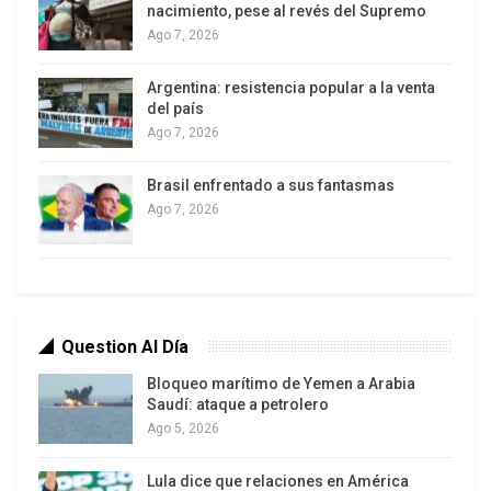
nacimiento, pese al revés del Supremo
Ago 7, 2026
Argentina: resistencia popular a la venta
del país
Ago 7, 2026
Brasil enfrentado a sus fantasmas
Ago 7, 2026
(Xinhua)
Se restringió el acceso a la zona, lógicamente. El
Question Al Día
viernes muchísima gente bajó a La Guaira. Aquí
decimos bajar porque viniendo del centro,
Bloqueo marítimo de Yemen a Arabia
Saudí: ataque a petrolero
Caracas está más alta, en un valle en la montaña,
Ago 5, 2026
entonces «bajamos» a la costa. Muchísima gente
bajó a llevar lo que pudiera, la solidaridad que
Lula dice que relaciones en América