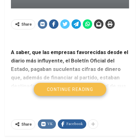
Share
A saber, que las empresas favorecidas desde el
diario más influyente, el Boletín Oficial del
Estado, pagaban suculentas cifras de dinero
que, además de financiar al partido, estaban
destinadas al enriquecimiento personal de sus
CONTINUE READING
dirigentes. Y esto, parece ser, no era un
fenómeno circunstancial, sino una supuesta
práctica sistematizada y organizada que,
mediante la política, saltándose las leyes y los
VK
Facebook
Share
procedimientos administrativos, engrasaba el
normal funcionamiento de una mafia articulada