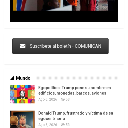
Trump y las drogas: la viga en los propios ojos
Suscribete al boletín - COMUNICAN
Mundo
Egopolítica: Trump pone su nombre en
edificios, monedas, barcos, aviones
Ago 6, 2026
53
Donald Trump, frustrado y víctima de su
Los latinos le van dando la espalda a Trump
egocentrismo
Ago 6, 2026
53