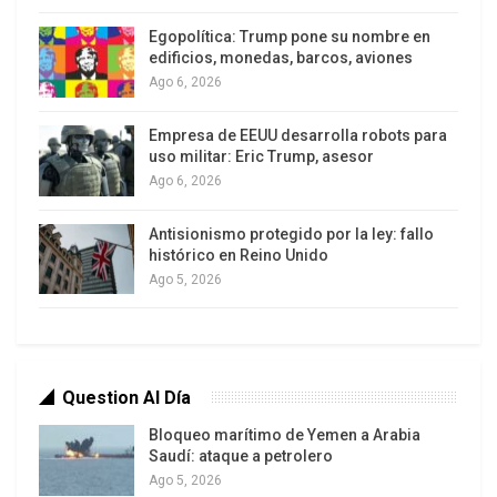
La petición se realiza después de que Bárcenas
Egopolítica: Trump pone su nombre en
confirmó el pasado lunes a Ruz la existencia de
edificios, monedas, barcos, aviones
esa contabilidad secreta que consistía en recibir
Ago 6, 2026
donaciones ilegales y pagar sobresueldos no
declarados a varios ex dirigentes, entre ellos
Empresa de EEUU desarrolla robots para
uso militar: Eric Trump, asesor
Rajoy.
Ago 6, 2026
La agrupación de abogados considera en su
Antisionismo protegido por la ley: fallo
escrito entregado a Ruz, que si alguien “tan
histórico en Reino Unido
relevante, como es el presidente del gobierno,
Ago 5, 2026
resulta involucrado en la percepción de
cantidades periódicas, declare en presencia
judicial a efectos de corroborar o no la expresión
de Bárcenas”.
Question Al Día
Bloqueo marítimo de Yemen a Arabia
La solicitud hace referencia a los pagos de más
Saudí: ataque a petrolero
de 45 mil euros (casi 58 mil dólares) que recibiría
Ago 5, 2026