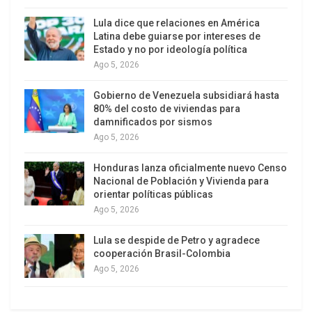
Rajoy entre 2009 y 2010 en billetes de 500 euros
en sobres de color marrón.
Lula dice que relaciones en América
Latina debe guiarse por intereses de
Estado y no por ideología política
Además, se solicita la comparecencia de la
Ago 5, 2026
secretaria general del PP y presidenta de la
comunidad de Castilla La Mancha, María Dolores
Gobierno de Venezuela subsidiará hasta
de Cospedal, por la presunta percepción de
80% del costo de viviendas para
damnificados por sismos
diversas cantidades en los mismos años a
Ago 5, 2026
cambio de influir a favor de una concesión de un
servicio a la constructora Sacyr Vallehermoso.
Honduras lanza oficialmente nuevo Censo
Nacional de Población y Vivienda para
orientar políticas públicas
Asimismo, se pide la declaración en la Audiencia
Ago 5, 2026
Nacional de los ex dirigentes Francisco Álvarez
Cascos, Javier Arenas, Jaime Mayor Oreja y
Lula se despide de Petro y agradece
Rodrigo Rato.
cooperación Brasil-Colombia
Ago 5, 2026