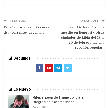
ganancias: narcotráfico, armamentismo, etc.
PREV POST
NEXT POST
España, cada vez más cerca
Reed Lindsay: “Lo que
del «corralito» argentino
sucedió en Bengasi y otras
ciudades de Libia del 17 al
20 de febrero fue una
rebelión popular”
Seguinos
Nicmer N. Evans – evansnicmer.blogspot.com
Con esta introducción no pretendo señalar de
Lo Nuevo
manera ligera que la inseguridad en nuestro país
es consecuencia del paramilitarismo colombiano,
Milei, el peón de Trump contra la
integración sudamericana
pero tampoco me queda duda que la situación de
Ago 6, 2026