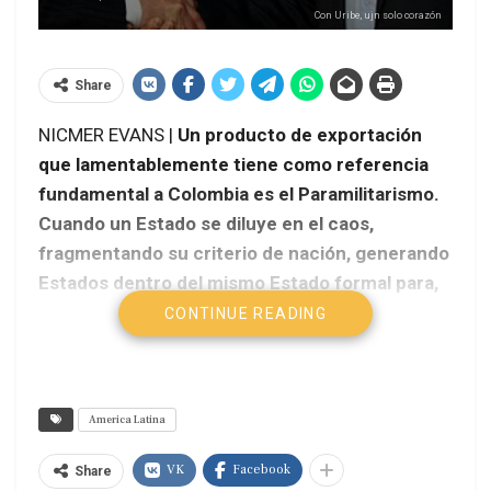
Con Uribe, ujn solo corazón
Share
NICMER EVANS |
Un producto de exportación
que lamentablemente tiene como referencia
fundamental a Colombia es el Paramilitarismo.
Cuando un Estado se diluye en el caos,
fragmentando su criterio de nación, generando
Estados dentro del mismo Estado formal para,
sobre la división, generar control externo, ahí
CONTINUE READING
sucede un proceso de colombianización,
mediado por el conflicto armado y alimentado
por estructuras paraestatales, que con o sin
America Latina
ideología todas confluyen a favor del control
del país o las trasnacionales que necesitan de
VK
Facebook
Share
la atomización para alimentarse y obtener