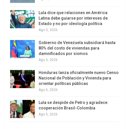
objetivo a desestabilizar, para sobre el caos,
Lula dice que relaciones en América
generar las condiciones necesarias para el
Latina debe guiarse por intereses de
narcotráfico en función de facilitar el tránsito del
Estado y no por ideología política
narcotráfico hacia mercados más rentables. ¿Y
Ago 5, 2026
por qué Venezuela? Porque está al lado de quien
Gobierno de Venezuela subsidiará hasta
la produce y muy cerca de quien la consume, así
80% del costo de viviendas para
de sencillo.
damnificados por sismos
Ago 5, 2026
Esto, sumado a una estructura de justicia basada
Honduras lanza oficialmente nuevo Censo
en altos niveles de impunidad y una estructura
Nacional de Población y Vivienda para
jurídica débil, que lleva a las autoridades policiales
orientar políticas públicas
a no quererse involucrar en la resolución de los
Ago 5, 2026
problemas ya que detrás tiene un Código Procesal
Lula se despide de Petro y agradece
que de inmediato lo incrimina y lo culpa, y que
cooperación Brasil-Colombia
además desarrolla en la actualidad un esquema
Ago 5, 2026
de formación que hace migrar de una policial
delincuencial a una policía defensora de los