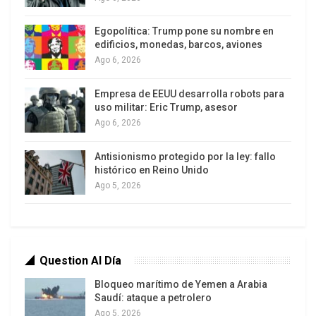
inseguridad en nuestro país se ha desbordado
con gran facilidad producto de la proximidad con
Egopolítica: Trump pone su nombre en
una experiencia que exporta sus patrones,
edificios, monedas, barcos, aviones
inducido por intereses nacionales que conducen a
Ago 6, 2026
ello.
Empresa de EEUU desarrolla robots para
uso militar: Eric Trump, asesor
Venezuela hasta ahora no ha sido un territorio
Ago 6, 2026
productor de drogas, nuestro territorio termina
siendo más estratégico para el tránsito, y aún a
Antisionismo protegido por la ley: fallo
pesar de los esfuerzos gubernamentales para
histórico en Reino Unido
Ago 5, 2026
evitar la circulación del narcotráfico por nuestro
territorio, la extorsión, el soborno y la debilidad de
algunos sectores militares dejan al descubierto
muchas veces nuestras fronteras terrestres,
Question Al Día
aéreas y marítimas, permitiendo que seamos
puente para el tráfico internacional.
Bloqueo marítimo de Yemen a Arabia
Saudí: ataque a petrolero
Es así como Venezuela se ha convertido en un
Ago 5, 2026