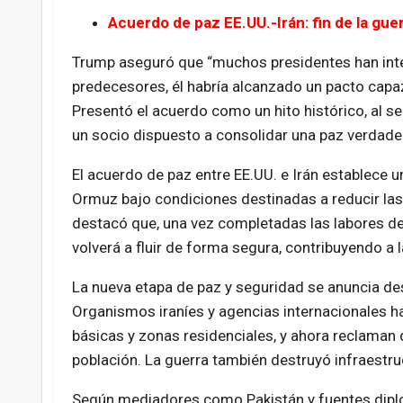
Acuerdo de paz EE.UU.-Irán: fin de la guer
Trump aseguró que “muchos presidentes han intent
predecesores, él habría alcanzado un pacto capaz
Presentó el acuerdo como un hito histórico, al s
un socio dispuesto a consolidar una paz verdader
El acuerdo de paz entre EE.UU. e Irán establece u
Ormuz bajo condiciones destinadas a reducir las
destacó que, una vez completadas las labores de 
volverá a fluir de forma segura, contribuyendo a 
La nueva etapa de paz y seguridad se anuncia de
Organismos iraníes y agencias internacionales h
básicas y zonas residenciales, y ahora reclaman q
población. La guerra también destruyó infraestructu
Según mediadores como Pakistán y fuentes diplom