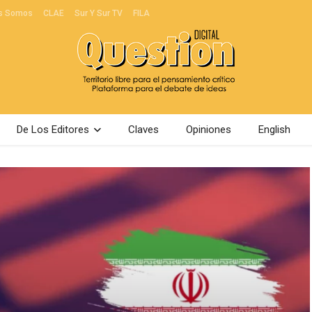
s Somos
CLAE
Sur Y Sur TV
FILA
De Los Editores
Claves
Opiniones
English