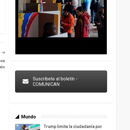
 en
Trump y las drogas: la viga en los propios ojos
nio
Suscribete al boletín -
COMUNICAN
Mundo
Trump limita la ciudadanía por