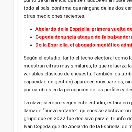
punto de diferencia que se traduce en empate téc
todo el país, confirma que ninguna de las dos ca
otras mediciones recientes.
Abelardo de la Espriella: primera vuelta d
Cepeda denuncia ataque de falsa bandera
De la Espriella, el abogado mediático ad
Según el estudio, tanto el techo electoral como 
muestran cifras muy similares, lo que refuerza la
variables clásicas de encuesta. También los atrib
capacidad de gestión) aparecen muy parejos, sin un
por cambios en la percepción de los perfiles y des
La clave, siempre según este estudio, estará en q
llamado “nuevo votante”: quienes se abstuvieron e
grupo que en 2022 fue decisivo para el triunfo de
Iván Cepeda que de Abelardo de la Espriella, de m