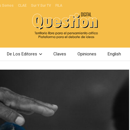
s Somos
CLAE
Sur Y Sur TV
FILA
De Los Editores
Claves
Opiniones
English