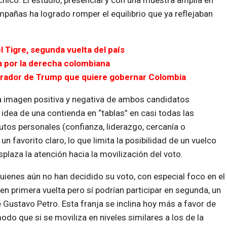
nico. El estudio, presencial y con una muestra amplia en
mpañas ha logrado romper el equilibrio que ya reflejaban
el Tigre, segunda vuelta del país
 por la derecha colombiana
mirador de Trump que quiere gobernar Colombia
la imagen positiva y negativa de ambos candidatos
 idea de una contienda en “tablas” en casi todas las
utos personales (confianza, liderazgo, cercanía o
 favorito claro, lo que limita la posibilidad de un vuelco
plaza la atención hacia la movilización del voto.
uienes aún no han decidido su voto, con especial foco en el
n primera vuelta pero sí podrían participar en segunda, un
 Gustavo Petro. Esta franja se inclina hoy más a favor de
odo que si se moviliza en niveles similares a los de la