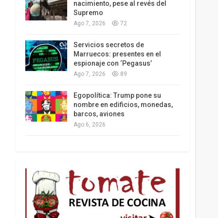
nacimiento, pese al revés del
Supremo
Ago 7, 2026
72
Los latinos le van dando la espalda a Trump
Servicios secretos de
Marruecos: presentes en el
espionaje con ‘Pegasus’
Ago 7, 2026
89
Egopolítica: Trump pone su
nombre en edificios, monedas,
barcos, aviones
Ago 6, 2026