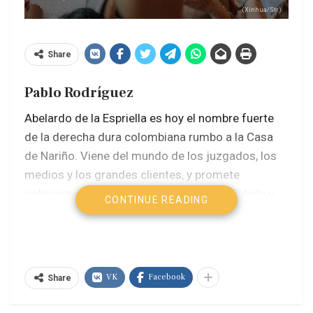
(Xinhua/Str)
Share
Pablo Rodríguez
Abelardo de la Espriella es hoy el nombre fuerte
de la derecha dura colombiana rumbo a la Casa
de Nariño. Viene del mundo de los juzgados, los
medios y los grandes clientes, y promete
gobernar con “mano de hierro” al estilo Bukele y
CONTINUE READING
Milei.
Durante años fue un abogado penalista muy
visible, especializado en casos de alto impacto y
VK
Facebook
Share
clientes poderosos. Fundó su propio bufete y se
movió entre empresarios, políticos y celebridades,