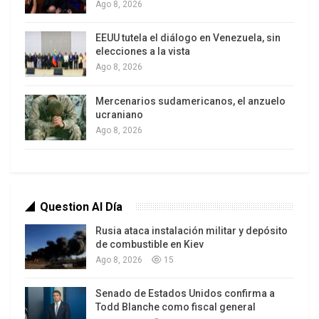
Ago 8, 2026
progresismo.
EEUU tutela el diálogo en Venezuela, sin
elecciones a la vista
Ago 8, 2026
Mercenarios sudamericanos, el anzuelo
ucraniano
Ago 8, 2026
Question Al Día
Rusia ataca instalación militar y depósito
(Xinhua/Str)
de combustible en Kiev
Quiénes los respaldan
Ago 8, 2026
15
Aunque él se vende como un outsider que
Senado de Estados Unidos confirma a
combate al “establecimiento”, alrededor suyo se
Todd Blanche como fiscal general