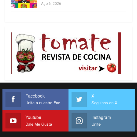
Ago 6, 2026
Saab, la sombra permanente del uribismo y la
admiración abierta por Milei y Bukele, Abelardo de
la Espriella llega al balotaje como un candidato
que despierta entusiasmos intensos y temores
profundos. Su oferta es clara y sin adornos:
autoridad, castigo y ruptura con la política de
siempre, aunque la política de siempre lo
acompañe desde atrás.
Facebook
X
Unite a nuestro Facebook
Seguinos en X
Youtube
Instagram
Dale Me Gusta
Unite