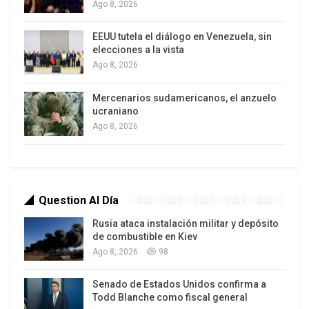
Ago 8, 2026
étnica, racial o religiosa”.
EEUU tutela el diálogo en Venezuela, sin
En diciembre de 2023, dos meses después del
elecciones a la vista
inicio de la nueva fase del conflicto en Gaza, la
Ago 8, 2026
República de Sudáfrica le solicitó a la Secretaría
de la Corte Internacional de Justicia que abriera
Mercenarios sudamericanos, el anzuelo
ucraniano
un proceso contra el Estado de Israel “en relación
Ago 8, 2026
con presuntas violaciones en la Franja de Gaza de
las obligaciones derivadas de la Convención para
la Prevención y la Sanción del Delito de Genocidio”
(
https://www.icj-cij.org/fr/
node/204091
).
Question Al Día
Rusia ataca instalación militar y depósito
de combustible en Kiev
Ago 8, 2026
98
Senado de Estados Unidos confirma a
Todd Blanche como fiscal general