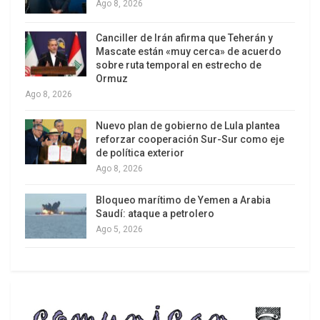
Ago 8, 2026
En enero de 2024, la Corte consideró “
plausible”
que Israel hubiese cometido violaciones contra
Canciller de Irán afirma que Teherán y
dicha Convención y entonces ordenó que el
Mascate están «muy cerca» de acuerdo
sobre ruta temporal en estrecho de
Estado de Israel garantizara, “con efecto
Ormuz
inmediato”, que sus fuerzas no cometieran
Ago 8, 2026
ninguna de las violaciones prohibidas por la
Nuevo plan de gobierno de Lula plantea
Convención.
reforzar cooperación Sur-Sur como eje
de política exterior
Ese mismo mes, la organización no
Ago 8, 2026
gubernamental (ONG) de derechos humanos
Amnistía Internacional denunció en su informe
Bloqueo marítimo de Yemen a Arabia
Saudí: ataque a petrolero
“
Es como si fuéramos seres infrahumanos”
el
Ago 5, 2026
“genocidio de Israel contra la población palestina
de Gaza”. (
https://www.amnesty.org/es/
latest/news/2024/12/amnesty-
international-
concludes-
israel-is-committing-genocide-
against-
palestinians-in-gaza/
)
.