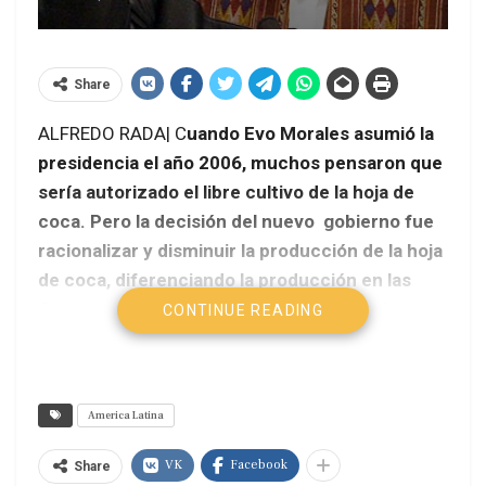
Share
ALFREDO RADA| C
uando Evo Morales asumió la
presidencia el año 2006, muchos pensaron que
sería autorizado el libre cultivo de la hoja de
coca. Pero la decisión del nuevo gobierno fue
racionalizar y disminuir la producción de la hoja
de coca, diferenciando la producción en las
áreas tradicionales permitidas por ley, y la
CONTINUE READING
producción excedentaria e ilegal que pretende
expandirse hacia zonas no permitidas.
America Latina
VK
Facebook
Share