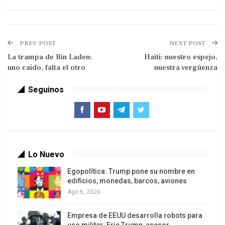
PREV POST
NEXT POST
La trampa de Bin Laden:
Haití: nuestro espejo,
uno caído, falta el otro
nuestra vergüenza
No tiene otra salida que emprender la vía de un
desarrollo alternativo, democrático, basado en la
Seguinos
autonomía y la autogestión de las comunidades,
colonias y pueblos, y protector de los bienes
comunes y de la naturaleza. O sea, una vía no
capitalista que construye nuevas relaciones
Lo Nuevo
sociales.
Egopolítica: Trump pone su nombre en
El semiestado boliviano es un Estado capitalista
edificios, monedas, barcos, aviones
dependiente y está gobernado por un equipo
Ago 6, 2026
revolucionario que trata de construir un Estado
Empresa de EEUU desarrolla robots para
capitalista pleno y moderno y, por lo tanto, aleja