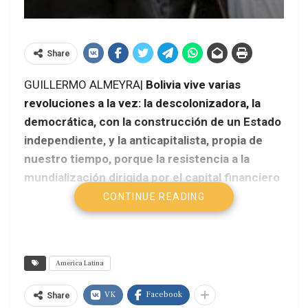
Share
GUILLERMO ALMEYRA|
Bolivia vive varias
revoluciones a la vez: la descolonizadora, la
democrática, con la construcción de un Estado
independiente, y la anticapitalista, propia de
nuestro tiempo, porque la resistencia a la
mundialización dirigida por el capital financiero
internacional no puede ser un neoliberalismo
CONTINUE READING
modificado por el distribucionismo asistencial
ni un desarrollismo extractivista.
America Latina
VK
Facebook
Share