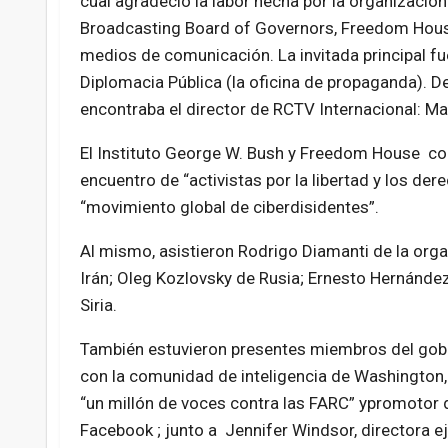
cual agradeció la labor hecha por la organización
Broadcasting Board of Governors, Freedom Hous
medios de comunicación. La invitada principal f
Diplomacia Pública (la oficina de propaganda). De
encontraba el director de RCTV Internacional: Mar
El Instituto George W. Bush y Freedom House conv
encuentro de “activistas por la libertad y los der
“movimiento global de ciberdisidentes”.
Al mismo, asistieron Rodrigo Diamanti de la org
Irán; Oleg Kozlovsky de Rusia; Ernesto Hernánde
Siria.
También estuvieron presentes miembros del gobi
con la comunidad de inteligencia de Washington
“un millón de voces contra las FARC” ypromotor 
Facebook ; junto a Jennifer Windsor, directora 