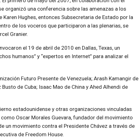
. El primero de mayo del 2007, en colaboración con el
e organizó una conferencia sobre las amenazas a los
ue Karen Hughes, entonces Subsecretaria de Estado por la
ntro de los voceros que participaron a las plenarias, se
cel Granier.
ocaron el 19 de abril de 2010 en Dallas, Texas, un
echos humanos” y “expertos en Internet” para analizar el
anización Futuro Presente de Venezuela; Arash Kamangir de
z Busto de Cuba; Isaac Mao de China y Ahed Alhendi de
erno estadounidense y otras organizaciones vinculadas
, como Oscar Morales Guevara, fundador del movimiento
de un movimiento contra el Presidente Chávez a través de
ejecutiva de Freedom House.