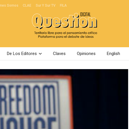
énes Somos
CLAE
Sur Y Sur TV
FILA
De Los Editores
Claves
Opiniones
English