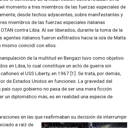
 aquel momento a tres miembros de las fuerzas especiales de
eamente, desde techos adyacentes, sobre manifestantes y
tres miembros de las fuerzas especiales italianas
 OTAN contra Libia. Al ser liberados, durante la toma de la
es agentes italianos fueron exfiltrados hacia la isla de Malta
 mismo coincidí con ellos.
manipulación de la multitud en Bengazi tuvo como objetivo
s en Libia, lo cual constituye un acto de guerra sin
cañoneó el USS Liberty, en 1967 [1]. Se trata, por demás,
dor de Estados Unidos en funciones. La gravedad del
n país cuyo gobierno no pasa de ser una mera ficción
ser un diplomático más, es en realidad una especie de
raciones en las que reafirmaban su decisión de interrumpir
iniciado a raíz de