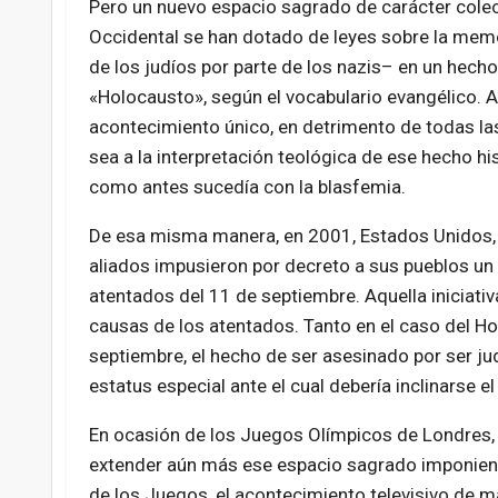
Pero un nuevo espacio sagrado de carácter colec
Occidental se han dotado de leyes sobre la memo
de los judíos por parte de los nazis– en un hecho 
«Holocausto», según el vocabulario evangélico. A
acontecimiento único, en detrimento de todas l
sea a la interpretación teológica de ese hecho hi
como antes sucedía con la blasfemia.
De esa misma manera, en 2001, Estados Unidos,
aliados impusieron por decreto a sus pueblos un 
atentados del 11 de septiembre. Aquella iniciati
causas de los atentados. Tanto en el caso del H
septiembre, el hecho de ser asesinado por ser ju
estatus especial ante el cual debería inclinarse e
En ocasión de los Juegos Olímpicos de Londres, 
extender aún más ese espacio sagrado imponiend
de los Juegos, el acontecimiento televisivo de m