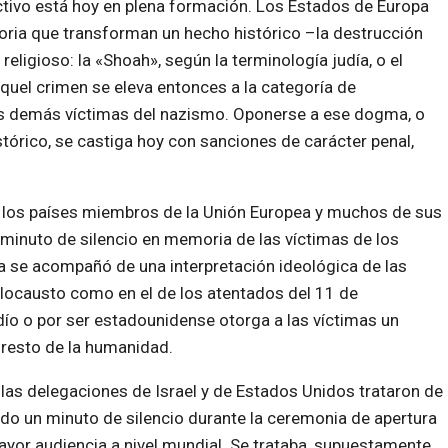
tivo está hoy en plena formación. Los Estados de Europa
ria que transforman un hecho histórico –la destrucción
religioso: la «Shoah», según la terminología judía, o el
quel crimen se eleva entonces a la categoría de
as demás víctimas del nazismo. Oponerse a ese dogma, o
stórico, se castiga hoy con sanciones de carácter penal,
 los países miembros de la Unión Europea y muchos de sus
minuto de silencio en memoria de las víctimas de los
va se acompañó de una interpretación ideológica de las
olocausto como en el de los atentados del 11 de
dío o por ser estadounidense otorga a las víctimas un
l resto de la humanidad.
las delegaciones de Israel y de Estados Unidos trataron de
o un minuto de silencio durante la ceremonia de apertura
ayor audiencia a nivel mundial. Se trataba, supuestamente,