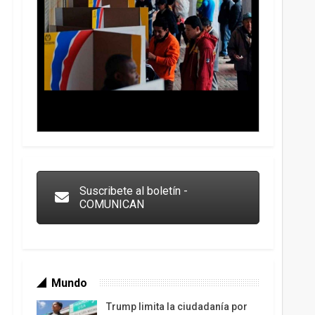
Trump y las drogas: la viga en los propios ojos
Suscribete al boletín -
COMUNICAN
Mundo
Trump limita la ciudadanía por