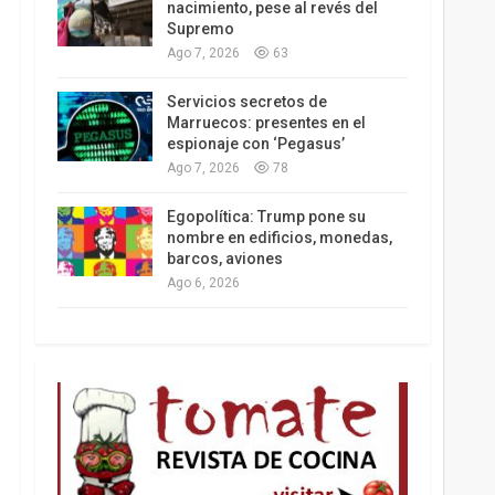
nacimiento, pese al revés del
Supremo
Ago 7, 2026
63
Los latinos le van dando la espalda a Trump
Servicios secretos de
Marruecos: presentes en el
espionaje con ‘Pegasus’
Ago 7, 2026
78
Egopolítica: Trump pone su
nombre en edificios, monedas,
barcos, aviones
Ago 6, 2026