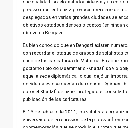
nacionalidad israelo-estadounidense y un copto e
preciso momento para provocar una serie de moti
desplegados en varias grandes ciudades se encar
objetivos estadounidenses o coptos (en ningún c
obtuvo en Bengazi.
Es bien conocido que en Bengazi existen numeros
con recordar el ataque de grupos de salafistas c
caso de las caricaturas de Mahoma. En aquel mom
gobierno libio de Muammar el-Khadafi se vio obliga
aquella sede diplomática, lo cual dejó un import
occidentales que querían derrocar el régimen libi
coronel Khadafi de haber protegido el consulad
publicación de las caricaturas.
El 15 de febrero de 2011, los salafistas organi
aniversario de la represión de la protesta frent
conmemoración que se produjo el tiroteo que mar