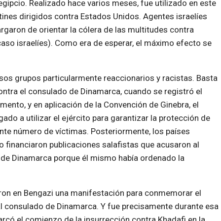
gipcio. Realizado hace varios meses, fue utilizado en este
nes dirigidos contra Estados Unidos. Agentes israelíes
garon de orientar la cólera de las multitudes contra
aso israelíes). Como era de esperar, el máximo efecto se
os grupos particularmente reaccionarios y racistas. Basta
ontra el consulado de Dinamarca, cuando se registró el
ento, y en aplicación de la Convención de Ginebra, el
do a utilizar el ejército para garantizar la protección de
ante número de víctimas. Posteriormente, los países
o financiaron publicaciones salafistas que acusaron al
o de Dinamarca porque él mismo había ordenado la
zaron en Bengazi una manifestación para conmemorar el
e al consulado de Dinamarca. Y fue precisamente durante esa
có el comienzo de la insurrección contra Khadafi en la