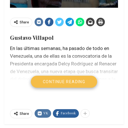
(Xinhua/Str)
Share
Gustavo Villapol
En las últimas semanas, ha pasado de todo en
Venezuela, una de ellas es la convocatoria de la
Presidenta encargada Delcy Rodríguez al Renacer
de Venezuela, una nueva etapa que busca transitar
del dolor a la reconciliación, de las sanciones a la
CONTINUE READING
producción y de la fractura a la unidad nacional.
Como era de esperar, la compleja situación que
vivimos ha desatado una tormenta de críticas con
mucha bulla y poco queso. Las mismas voces de
VK
Facebook
Share
siempre, las de aquellos que confunden la
prudencia con la claudicación, han salido a gritar: