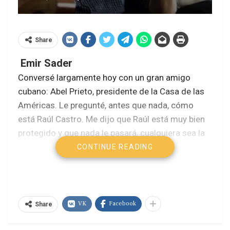
Share
Emir Sader
Conversé largamente hoy con un gran amigo
cubano: Abel Prieto, presidente de la Casa de las
Américas. Le pregunté, antes que nada, cómo
está Raúl Castro. Me dijo que Raúl está muy bien
protegido y que nada le pasará, cualquiera sea la
locura que pueda hacer Estados Unidos. Que
CONTINUE READING
Estados Unidos puede hacer cualquier locura,
pero nunca logrará secuestrarlo.
Prieto me dijo que los apagones siguen, lo que
VK
Facebook
Share
afecta la vida de las personas, pero expresa
siempre, basado en la experiencia del intento de