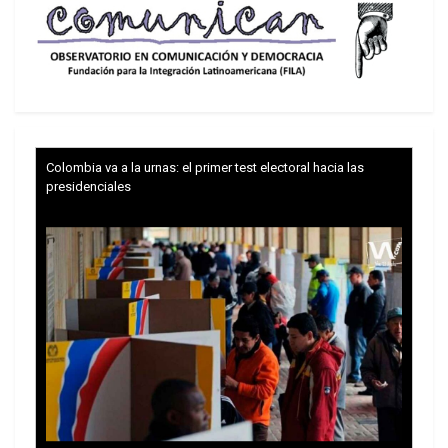
de nosotros guardamos un amor profundo.
Colombia va a la urnas: el primer test electoral hacia las
presidenciales
Raúl Castro y Abel Prieto
La Revolución Cubana fue la revolución de mi
generación. Justo cuando yo completaba 15
años, nos llegaba a Brasil la foto de unos
barbudos, posando como jugadores de fútbol.
Eran los que habían derrotado a un dictador –
Fulgencio Batista– en América Central. El Caribe
no existía todavía para nosotros.