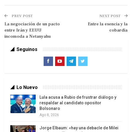
invasión de Cuba en Playa Girón, que nunca
lograrán algún tipo de sublevación interna contra
PREV POST
NEXT POST
el gobierno.
La negociación de un pacto
Entre la esencia y la
entre Irán y EEUU
cobardía
“Se trata de una guerra económica implacable,
incomoda a Netanyahu
que ha venido cortando todas las fuentes de
Seguinos
ingresos en divisas del país. Según Trump, Marco
Rubio y los voceros de la contrarrevolución, tiene
el propósito de sancionar al ‘régimen castrista’;
pero, en realidad, es un castigo colectivo para
todo el pueblo cubano”, me comentó.
Lo Nuevo
Lula acusa a Rubio de frustrar diálogo y
respaldar al candidato opositor
Bolsonaro
Ago 8, 2026
Jorge Elbaum: «hay una debacle de Milei