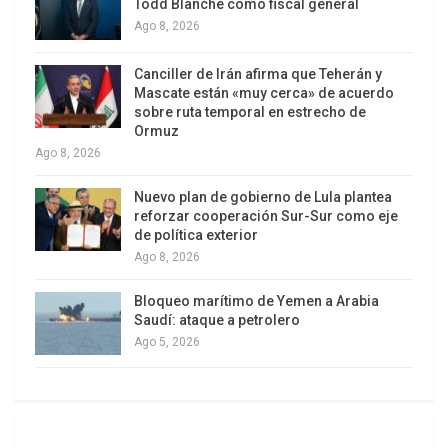
consideran desvariada de parte de Estados
Todd Blanche como fiscal general
Unidos.
Ago 8, 2026
Distinto es Raúl Castro, por todo lo que significa
Canciller de Irán afirma que Teherán y
Mascate están «muy cerca» de acuerdo
históricamente para Cuba, que Nicolás Maduro. De
sobre ruta temporal en estrecho de
ahí la protección que implementan para
Ormuz
protegerlo.
Ago 8, 2026
Mi amigo Abel Prieto es actualmente el presidente
Nuevo plan de gobierno de Lula plantea
reforzar cooperación Sur-Sur como eje
de la Casa de las Américas, fundada
de política exterior
prácticamente en el mismo momento de la
Ago 8, 2026
victoria de la Revolución. Anualmente reúnen a
Bloqueo marítimo de Yemen a Arabia
importantes intelectuales latinoamericanos para
Saudí: ataque a petrolero
juzgar y atribuir los premios de la Casa.
Ago 5, 2026
En este momento, la Casa de las Américas sigue
siendo el eslabón de contacto de los intelectuales
del continente con la isla, frente a la cual tantos