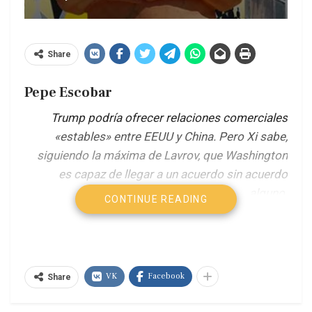
Share
Pepe Escobar
Trump podría ofrecer relaciones comerciales
«estables» entre EEUU y China. Pero Xi sabe,
siguiendo la máxima de Lavrov, que Washington
es capaz de llegar a un acuerdo sin acuerdo
alguno.
CONTINUE READING
La potencia china avanza a toda velocidad, como
un vehículo eléctrico que frena bruscamente. El
VK
Facebook
Share
ambiente es electrizante. En una cena de
negocios en un emblemático restaurante