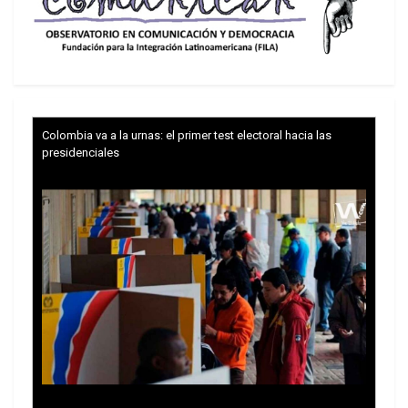
balísticos iraníes?
Colombia va a la urnas: el primer test electoral hacia las
presidenciales
Irán nunca perdió su corredor de conexión
petrolera con China cuando el Emperador de
Barbaria impuso el «bloqueo». El flujo continúa no
sólo en trenes, sino a través de la red clandestina
de buques cisterna que navegan cerca de las
aguas territoriales iraníes y pakistaníes,
transferencias de barco a barco, cargamentos