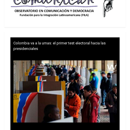
senador antes de darle la espalda a la prensa. En
tono burlón, incluso intentó desacreditar el
trabajo periodístico de Intercept, tachando a la
reportera de «activista».
Presionado por la publicación de
la investigación
Colombia va a la urnas: el primer test electoral hacia las
exclusiva de The Intercept
, que llevó
a figuras de
presidenciales
extrema derecha
a cuestionar su candidatura
presidencial, el senador publicó
un video
en sus
redes sociales admitiendo lo que había negado
horas antes. A
dmitió sus vínculos con el banquero
e intentó justificar la operación, afirmando que era
simplemente un «hijo» que buscaba «patrocinio
privado» para contar la historia de su padre. Sin
embargo, lo que Flávio Bolsonaro no mencionó es
que Vorcaro está en prisión investigado por el
mayor fraude bancario de la historia de Brasil, que