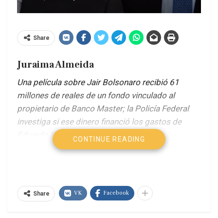
Share
Juraima Almeida
Una película sobre Jair Bolsonaro recibió 61
millones de reales de un fondo vinculado al
propietario de Banco Master; la Policía Federal
investiga si ese dinero financió los gastos de
Eduardo Bolsonaro en Estados Unidos.
CONTINUE READING
Flavio y Eduardo Bolsonaro
El exdiputado federal Eduardo Bolsonaro (PL-SP)
VK
Facebook
Share
participó directamente en la producción ejecutiva
de la película “Dark Horse”, un proyecto biográfico