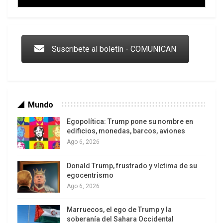
generó un déficit de 47 mil millones de reales en
el Fondo de Garantía de Crédito (FGC).
Trump y las drogas: la viga en los propios ojos
Suscribete al boletín - COMUNICAN
Mundo
Egopolítica: Trump pone su nombre en
edificios, monedas, barcos, aviones
Ago 6, 2026
Donald Trump, frustrado y víctima de su
Los latinos le van dando la espalda a Trump
egocentrismo
Ago 6, 2026
Jim Caviezel en el papel de Jair Bolsonaro
Marruecos, el ego de Trump y la
soberanía del Sahara Occidental
Esta revelación surge en medio de las