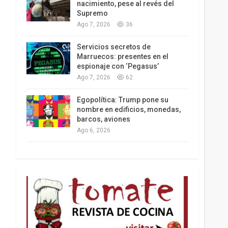
nacimiento, pese al revés del
Supremo
Ago 7, 2026
36
Los latinos le van dando la espalda a Trump
Servicios secretos de
Marruecos: presentes en el
espionaje con ‘Pegasus’
Ago 7, 2026
62
Egopolítica: Trump pone su
nombre en edificios, monedas,
barcos, aviones
Ago 6, 2026