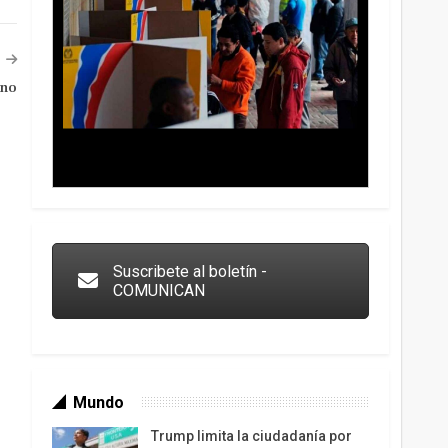
ino
Trump y las drogas: la viga en los propios ojos
Suscribete al boletín -
COMUNICAN
Mundo
Trump limita la ciudadanía por