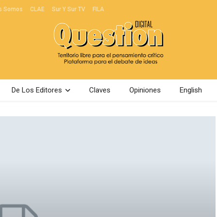
s Somos
CLAE
Sur Y Sur TV
FILA
De Los Editores
Claves
Opiniones
English