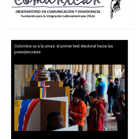
personales por sobre los Códigos, señala el diario
El Cronista
Colombia va a la urnas: el primer test electoral hacia las
presidenciales
Hoy, el gobierno libertario de Javier Milei parece
apurado por clausurar la causa por la voladura de
la mutual judía AMIA (el 18 de julio de 1994), y el
juez Rafael Rafecas reactivó el expediente del
“Memorando de entendimiento con Irán”,
horneada con el fuego del lawfare, donde -¡oh
sorpresa!- la principal acusada es la expresidenta