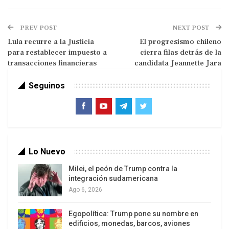
PREV POST
NEXT POST
Lula recurre a la Justicia
El progresismo chileno
para restablecer impuesto a
cierra filas detrás de la
transacciones financieras
candidata Jeannette Jara
Seguinos
Corte Suprema con tres jueces
Los analistas de la temperatura social señalan
que la poca cultura judicial y las formas del vale
Lo Nuevo
todo son propicias para que los legos se formen
Milei, el peón de Trump contra la
una opinión ex-ante y para que todo fallo que
integración sudamericana
contradiga su punto de vista amasado durante
Ago 6, 2026
muchos meses (o aún años) sea considerado
amañado.
Egopolítica: Trump pone su nombre en
edificios, monedas, barcos, aviones