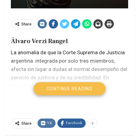
Share
Álvaro Verzi Rangel
La anomalía de que la Corte Suprema de Justicia
argentina integrada por solo tres miembros,
afecta sin lugar a dudas el normal desempeño del
servicio de justicia y de su credibilidad. En
Argentina, existen dudas sobre la eficacia y
CONTINUE READING
transparencia de la justicia, así como sobre el
acceso a la misma.
Estas dudas se relacionan con
la independencia del poder judicial, la demora en
los procesos, la corrupción y la falta de recursos.
VK
Facebook
Share