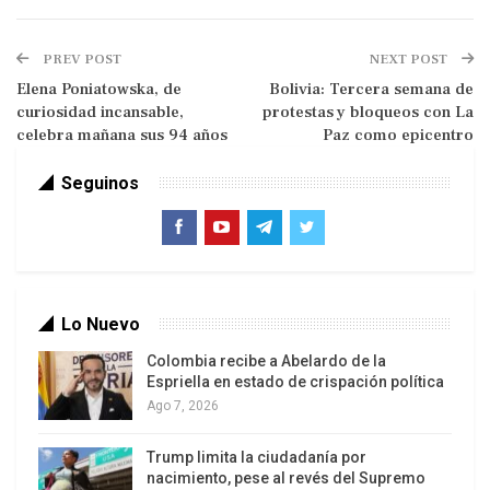
«Alex Saab es un ciudadano de origen
PREV POST
NEXT POST
colombiano, cumplió funciones en Venezuela y
Elena Poniatowska, de
Bolivia: Tercera semana de
son asuntos entre Estados Unidos de
curiosidad incansable,
protestas y bloqueos con La
Norteamérica y Alex Saab», remarcó la
celebra mañana sus 94 años
Paz como epicentro
mandataria. “El Gobierno venezolano actuó
Seguinos
mediante una medida administrativa de
deportación, plenamente justificada en los
intereses nacionales”, destacó Delcy Rodríguez
Lo Nuevo
Colombia recibe a Abelardo de la
Espriella en estado de crispación política
Ago 7, 2026
Trump limita la ciudadanía por
nacimiento, pese al revés del Supremo