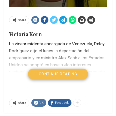
Share
Victoria Korn
La vicepresidenta encargada de Venezuela, Delcy
Rodríguez dijo el lunes la deportación del
empresario y ex ministro Álex Saab a los Estados
Unidos se adoptó en base a «los intereses
nacionales» y se refirió a Saab como “empresario
CONTINUE READING
colombiano”. Recordó que enfrenta cargos en
tribunales estadounidenses, reafirmando así el
comunicado del Servicio Autónomo de
Inmigración y Extranjería, que ya lo presentaba
VK
Facebook
Share
como ciudadano de nacionalidad colombiana
requerido por delitos en Estados Unidos.