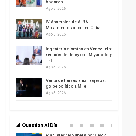
hogares
Ago 5, 2026
IV Asamblea de ALBA
Movimientos inicia en Cuba
Ago 5, 2026
Ingeniería sísmica en Venezuela:
reunión de Delcy con Miyamoto y
TFI
Ago 5, 2026
Venta de tierras a extranjeros:
golpe político a Milei
Ago 5, 2026
Question Al Día
Plan integral Superniño: Delcy