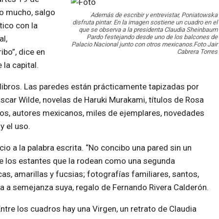
no mucho, salgo
Además de escribir y entrevistar, Poniatowska
disfruta pintar. En la imagen sostiene un cuadro en el
tico con la
que se observa a la presidenta Claudia Sheinbaum
Pardo festejando desde uno de los balcones de
l,
Palacio Nacional junto con otros mexicanos.Foto Jair
bo”, dice en
Cabrera Torres
 la capital.
 libros. Las paredes están prácticamente tapizadas por
scar Wilde, novelas de Haruki Murakami, títulos de Rosa
usos, autores mexicanos, miles de ejemplares, novedades
y el uso.
io a la palabra escrita. “No concibo una pared sin un
tre los estantes que la rodean como una segunda
cas, amarillas y fucsias; fotografías familiares, santos,
a a semejanza suya, regalo de Fernando Rivera Calderón.
tre los cuadros hay una Virgen, un retrato de Claudia