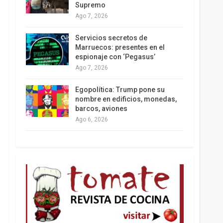
Supremo
Ago 7, 2026
Los latinos le van dando la espalda a Trump
Servicios secretos de
Marruecos: presentes en el
espionaje con ‘Pegasus’
Ago 7, 2026
Egopolítica: Trump pone su
nombre en edificios, monedas,
barcos, aviones
Ago 6, 2026