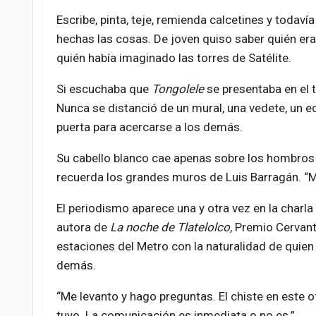
Escribe, pinta, teje, remienda calcetines y toda
hechas las cosas. De joven quiso saber quién er
quién había imaginado las torres de Satélite.
Si escuchaba que
Tongolele
se presentaba en el t
Nunca se distanció de un mural, una vedete, un ed
puerta para acercarse a los demás.
Su cabello blanco cae apenas sobre los hombros 
recuerda los grandes muros de Luis Barragán. “Mi
El periodismo aparece una y otra vez en la charl
autora de
La noche de Tlatelolco,
Premio Cervant
estaciones del Metro con la naturalidad de quie
demás.
“Me levanto y hago preguntas. El chiste en este o
tuyo. La comunicación es inmediata o no es.”