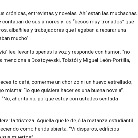
 crónicas, entrevistas y novelas. Ahí están las muchachas
le contaban de sus amores y los “besos muy tronados” que
s, albañiles y trabajadores que llegaban a reparar una
taban mucho”.
ía” lee, levanta apenas la voz y responde con humor: “no
és menciona a Dostoyevski, Tolstói y Miguel León-Portilla,
 necesito café, comerme un chorizo ni un huevo estrellado;
o misma: “lo que quisiera hacer es una buena novela”.
a. “No, ahorita no, porque estoy con ustedes sentada
ra: la tristeza. Aquella que le dejó la matanza estudiantil
eciendo como herida abierta: “Vi disparos, edificios
a sus muertos”.