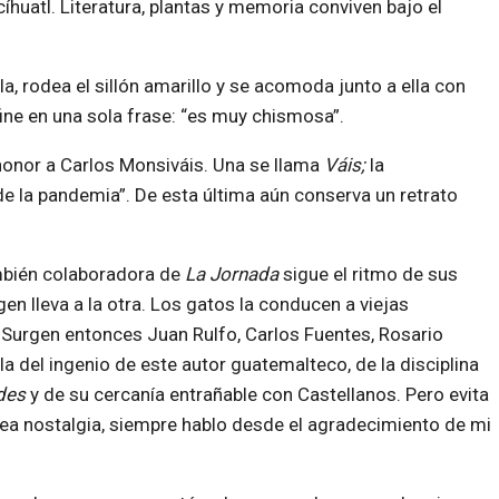
íhuatl. Literatura, plantas y memoria conviven bajo el
, rodea el sillón amarillo y se acomoda junto a ella con
fine en una sola frase: “es muy chismosa”.
honor a Carlos Monsiváis. Una se llama
Váis;
la
de la pandemia”. De esta última aún conserva un retrato
ambién colaboradora de
La Jornada
sigue el ritmo de sus
en lleva a la otra. Los gatos la conducen a viejas
Surgen entonces Juan Rulfo, Carlos Fuentes, Rosario
a del ingenio de este autor guatemalteco, de la disciplina
des
y de su cercanía entrañable con Castellanos. Pero evita
sea nostalgia, siempre hablo desde el agradecimiento de mi