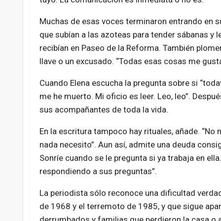
Muchas de esas voces terminaron entrando en sus
que subían a las azoteas para tender sábanas y 
recibían en Paseo de la Reforma. También plomero
llave o un excusado. “Todas esas cosas me gus
Cuando Elena escucha la pregunta sobre si “todav
me he muerto. Mi oficio es leer. Leo, leo”. Despu
sus acompañantes de toda la vida.
En la escritura tampoco hay rituales, añade. “No
nada necesito”. Aun así, admite una deuda consig
Sonríe cuando se le pregunta si ya trabaja en ell
respondiendo a sus preguntas”.
La periodista sólo reconoce una dificultad verdade
de 1968 y el terremoto de 1985, y que sigue apar
derrumbados y familias que perdieron la casa o 