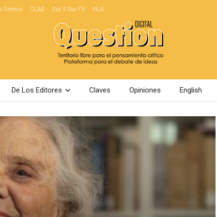
s Somos
CLAE
Sur Y Sur TV
FILA
De Los Editores
Claves
Opiniones
English