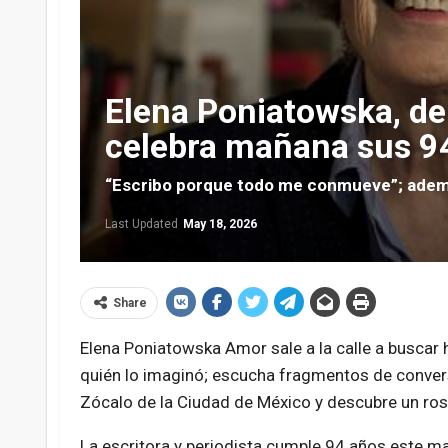
Elena Poniatowska, de
celebra mañana sus 9
“Escribo porque todo me conmueve”; además
Last Updated
May 18, 2026
Share
Elena Poniatowska Amor sale a la calle a buscar h
quién lo imaginó; escucha fragmentos de convers
Zócalo de la Ciudad de México y descubre un rost
La escritora y periodista cumple 94 años este m