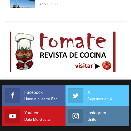
Ago 5, 2026
Ese viraje, que consolidó la nueva hegemonía, de
carácter neoliberal, inauguró la modalidad de
gobiernos y fuerzas socialdemócratas asimilados
a la hegemonía de los modelos centrados en el
mercado y en el libre comercio. La España de
Facebook
X
Unite a nuestro Facebook
Seguinos en X
Felipe González no tardó en adherir, en lo que fue
seguida por otros gobiernos y abrió camino a que,
Youtube
Instagram
en Latinoamérica también, esa vía de extendiera a
Dale Me Gusta
Unite
países como México, Venezuela, Chile, Brasil,