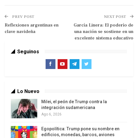
PREV POST
NEXT POST
Reflexiones argentinas en
García Linera: El poderío de
clave navideña
una nación se sostiene en un
excelente sistema educativo
Seguinos
Hoy se da por sentado que Europa está jodida,
que se jodió. Hay distintos diagnósticos. Unos,
que se debe a la pereza de los del Sur, que el aire
mediterráneo y la siesta los hizo vivir por encima
de sus posibilidades (eso que hemos oído tanto,
Lo Nuevo
hace tiempo ya en América Latina). Otros, por la
Milei, el peón de Trump contra la
rigidez del Banco Central de Alemania, que
integración sudamericana
domina la troika y se impone a las otras
Ago 6, 2026
económicas. Las medicinas se diferencian un
poco, pero al fin y al cabo, amargas todas. Porque
Egopolítica: Trump pone su nombre en
edificios, monedas, barcos, aviones
todos aceptan que Europa se jodió.