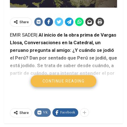
Share
EMIR SADER|
Al inicio de la obra prima de Vargas
Llosa, Conversaciones en la Catedral, un
peruano pregunta al amigo: ¿Y cuándo se jodió
el Perú?
Dan por sentado que Perú se jodió, que
está jodido. Se trata de saber desde cuándo, a
partir de cuándo, para intentar entender el por
qué y el para quiénes.
CONTINUE READING
VK
Facebook
Share