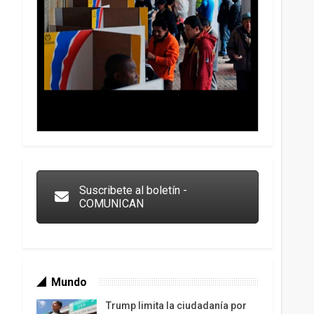
Trump y las drogas: la viga en los propios ojos
Suscribete al boletín -
COMUNICAN
Mundo
Trump limita la ciudadanía por