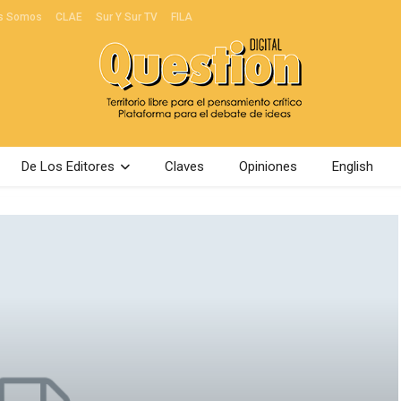
s Somos
CLAE
Sur Y Sur TV
FILA
De Los Editores
Claves
Opiniones
English