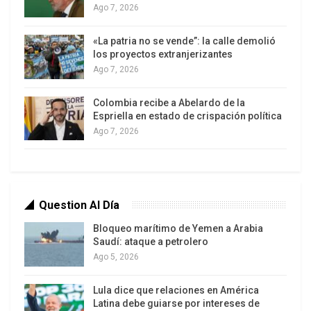
Ago 7, 2026
«La patria no se vende”: la calle demolió
los proyectos extranjerizantes
Ago 7, 2026
Colombia recibe a Abelardo de la
Efectivamente durante el kirchnerismo se pagaron
Espriella en estado de crispación política
Ago 7, 2026
unos 190 mil millones de dólares. No obstante lo
cual se llegó hacia el final de su mandato a la
dramática situación que carecíamos de crédito
externo y estábamos en estado de “default”. Es
Question Al Día
decir que, más allá de aquella voluntad de pago,
no cumplíamos con sentencias firmes –que
Bloqueo marítimo de Yemen a Arabia
Saudí: ataque a petrolero
llegaron hasta la propia Suprema Corte de los
Ago 5, 2026
Estados Unidos- y los grandes centros
financieros internacionales nos habían cerrado las
Lula dice que relaciones en América
puertas. No quedan dudas que la deuda fue, es y
Latina debe guiarse por intereses de