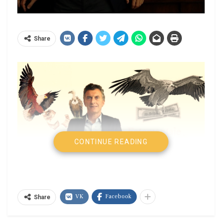
Share
CONTINUE READING
VK
Facebook
Share
Juan Guahán, Question Latinoamérica|