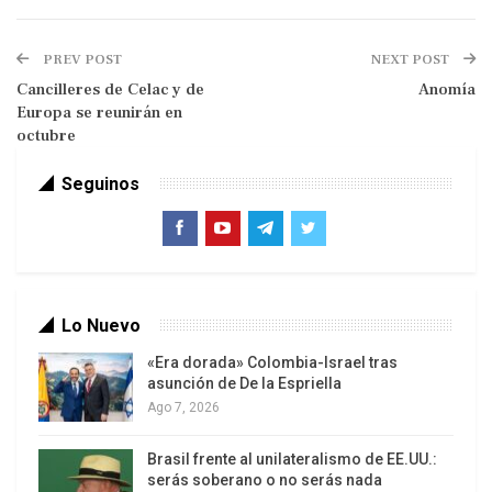
Los argentinos seguimos alimentando la idea,
popularizada por el anterior gobierno, que somos
PREV POST
NEXT POST
“pagadores seriales”. El fuerte aval del Senado al
Cancilleres de Celac y de
Anomía
Europa se reunirán en
pago a los holdouts (fondos buitre) parece
octubre
confirmarlo, mientras sigue un ajuste que no para
de ajustar.
Seguinos
Cristina Fernández de Kirchner, durante su largo
mandato presidencial, demostró en más de una
oportunidad, su voluntad de cumplir con la deuda
que nos vienen reclamando diversos acreedores
Lo Nuevo
externos. Como para que no queden dudas,
«Era dorada» Colombia-Israel tras
acerca de que ésa era la política de su gobierno,
asunción de De la Espriella
acuñó una frase absolutamente contundente, dijo:
Ago 7, 2026
“Somos pagadores seriales”.
Brasil frente al unilateralismo de EE.UU.:
serás soberano o no serás nada