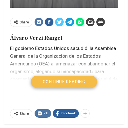
Share
Álvaro Verzi Rangel
El gobierno Estados Unidos sacudió la Asamblea
General de la Organización de los Estados
Americanos (OEA) al amenazar con abandonar el
organismo, alegando su «incapacidad» para
abordar las crisis en Venezuela y Haití. Más allá de
CONTINUE READING
la importancia política del único foro
panamericano, Estados Unidos es el principal
donante económico de la OEA y sus aportes
representan la mitad del presupuesto del
VK
Facebook
Share
organismo.