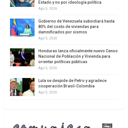
Estado y no por ideología política
Ago 5, 2026
Landau advirtió que el Departamento de Estado
está evaluando, por orden del propio Trump, la
Gobierno de Venezuela subsidiará hasta
permanencia de Estados Unidos en diversos
80% del costo de viviendas para
damnificados por sismos
organismos internacionales, incluida la OEA. «Para
Ago 5, 2026
ser sincero, no tengo claro cómo terminará esta
revisión», avisó el subsecretario de Estado.
Honduras lanza oficialmente nuevo Censo
Nacional de Población y Vivienda para
orientar políticas públicas
Ago 5, 2026
Lula se despide de Petro y agradece
cooperación Brasil-Colombia
Ago 5, 2026
Albert Ramdin, secretario General de la OEA