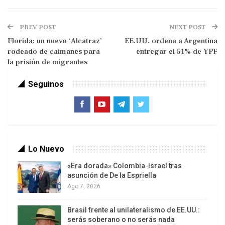
El argumento de Landau se basa en que EEUU
financia el cincuenta por ciento del presupuesto
PREV POST
NEXT POST
anual de la organización y no influye en su agenda
Florida: un nuevo ‘Alcatraz’
EE.UU. ordena a Argentina
geopolítica.
rodeado de caimanes para
entregar el 51% de YPF
la prisión de migrantes
Seguinos
La amenaza cobra mayor dramatismo habiendo
cuenta que la Administración de Trump no ha
pagado todavía su cuota correspondiente a 2025.
Lo Nuevo
Pese a sus críticas al multilateralismo y sus
recortes presupuestarios a Naciones Unidas y
«Era dorada» Colombia-Israel tras
asunción de De la Espriella
otros organismos mundiales, el gobierno de
Ago 7, 2026
Trump no había sido hasta ahora tan abiertamente
crítico con la OEA. Ni siquiera lo fue en marzo
Brasil frente al unilateralismo de EE.UU.:
pasado, cuando una alianza entre países
serás soberano o no serás nada