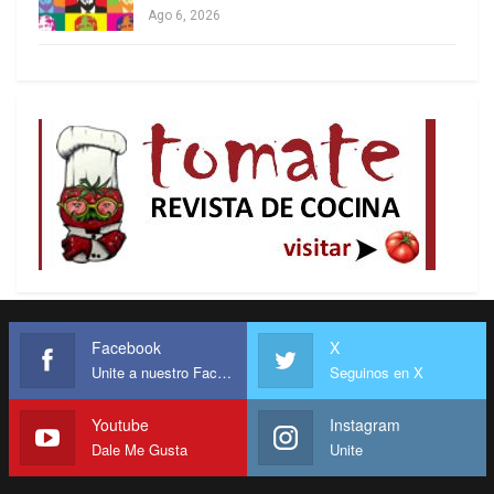
Ago 6, 2026
Rubio y Landau –
«El secretario Rubio y yo debemos poder decirle a
nuestro Presidente y a nuestro pueblo que nuestra
inversión sustancial en esta organización
beneficia a nuestro país», añadió. El secretario
General de la OEA, Albert Ramdin, quien ya recibió
presiones puntuales por parte de Marcos Rubio, se
niega a caracterizar al gobierno de Nicolás
Maduro como una dictadura.
Facebook
X
Unite a nuestro Facebook
Seguinos en X
Ramdin sucedió a Luis Almagro, que tenía una
posición sin fisuras acorde a las política
Youtube
Instagram
estadounidenses y sobre Maduro, pese a los
Dale Me Gusta
Unite
cuestionamientos constantes de los presidentes