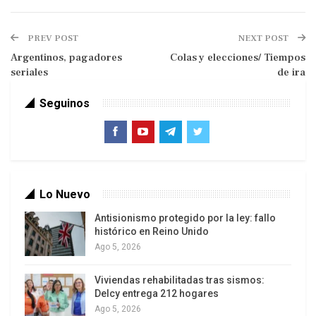
PREV POST
NEXT POST
Argentinos, pagadores
Colas y elecciones/ Tiempos
seriales
de ira
Carlos Carcione|
Seguinos
Los síntomas son claros. Se ha roto el entramado
legal, simbólico y cultural que era referencia para
la sociedad. Se ha traspasado el límite en el que
los conflictos funcionan como válvula de
Lo Nuevo
seguridad y se convierten en impredecibles. Los
Antisionismo protegido por la ley: fallo
discursos de las cúpulas han perdido sentido, se
histórico en Reino Unido
vuelven incomprensibles, fastidian como el
Ago 5, 2026
zumbido de las moscas.
Viviendas rehabilitadas tras sismos:
Delcy entrega 212 hogares
Las palabras han perdidosu antiguo significado. El
Ago 5, 2026
gobierno del presidente Maduro dilapidó la línea