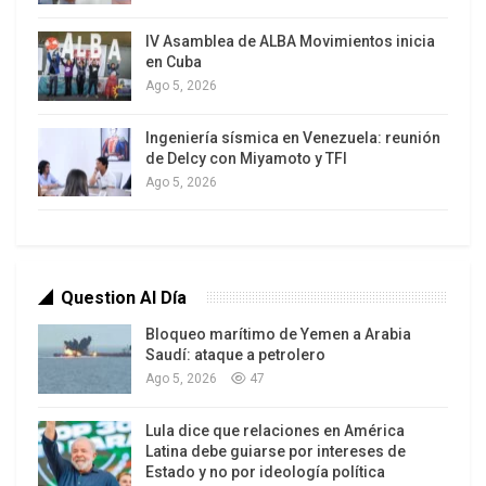
de conexión con la gente. La oposición tampoco
IV Asamblea de ALBA Movimientos inicia
conecta con sus bases. Y esto sucede porque en
en Cuba
la calle se busca, casi siempre sin éxito, lo
Ago 5, 2026
indispensable para sobrevivir, mientras que ambas
Ingeniería sísmica en Venezuela: reunión
cúpulas hablan de temas que solo a ellos les
de Delcy con Miyamoto y TFI
interesan.
Ago 5, 2026
Un paquete de harina, un kilo de arroz, un litro de
aceite, un medicamento para una enfermedad
crónica, se han vuelto una moneda de cambio
Question Al Día
preciosa. Entretanto se entrega el 12% del
Bloqueo marítimo de Yemen a Arabia
territorio nacional para explotar oro a
Saudí: ataque a petrolero
corporaciones genocidasdel ambiente, la
Ago 5, 2026
47
biodiversidad, el agua, el futuro, la vida… Y a esto
se lo llama economía productiva.
Lula dice que relaciones en América
Latina debe guiarse por intereses de
Estado y no por ideología política