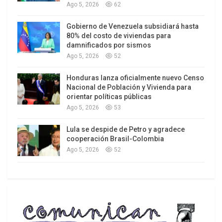
Ago 5, 2026
62
Gobierno de Venezuela subsidiará hasta
80% del costo de viviendas para
damnificados por sismos
Ago 5, 2026
52
Honduras lanza oficialmente nuevo Censo
Nacional de Población y Vivienda para
orientar políticas públicas
Ago 5, 2026
53
En un informe sobre el movimiento de personas
Lula se despide de Petro y agradece
en la temporada de Semana Santa al
cooperación Brasil-Colombia
Vicepresidente Ejecutivo se le escapa ,entre los
Ago 5, 2026
52
números del turismo interno, una cifra que pinta
de cuerpo entero la situación, en menos de una
línea dice: “también se han producido 21
saqueos”.
[ii]
Se han comenzado a volver cotidianos los