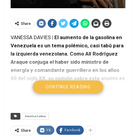
Share
VANESSA DAVIES
| El aumento de la gasolina en
Venezuela es un tema polémico, casi tabú para
la izquierda venezolana. Como Alí Rodríguez
Araque conjuga el haber sido ministro de
energía y comandante guerrillero en los años
60 del siglo XX, su opinión sobre este asunto es
un referente para quienes consideran que el
CONTINUE READING
combustible no se debe tocar ni con el pétalo
de una rosa. Y Rodríguez Araque asegura que
el precio debe cubrir lo que invierte Petróleos
America Latina
de Venezuela (Pdvsa) en su procesamiento.
VK
Facebook
Share