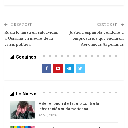
PREV POST
NEXT POST
Rusia le lanza un salvavidas
Justicia española condenó a
a Ucrania en medio de la
empresarios que vaciaron
crisis política
Aerolíneas Argentinas
Seguinos
Correo del Orinoco
“El término de justo es muy relativo, lo mínimo
que debe garantizarse en el precio es la
recuperación de la inversión que hace la industria
Lo Nuevo
para llevar el litro de gasolina a la estación de
servicio”, estimó el secretario general de la Unión
Milei, el peón de Trump contra la
integración sudamericana
de Naciones Suramericanas (Unasur).
Ago 6, 2026
“El ministro Rafael Ramírez creo que dio