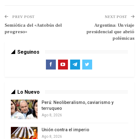
PREV POST
NEXT POST
Semiótica del «Autobús del
Argentina: Un viaje
progreso»
presidencial que abrió
polémicas
Seguinos
Lo Nuevo
Página 12
Perú: Neoliberalismo, caviarismo y
terruqueo
Ese informe oficial fue presentado por la ministra
Ago 8, 2026
del gobierno Von der Leyen, del conservador
Partido Demócrata-Cristiano. Es decir, no son
Unión contra el imperio
cifras elaboradas por la izquierda o por algún
Ago 8, 2026