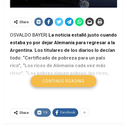
Share
OSVALDO BAYER|
La noticia estalló justo cuando
estaba yo por dejar Alemania para regresar a la
Argentina. Los titulares de los diarios lo decían
todo: “Certificado de pobreza para un país
rico”, “Los ricos de Alemania cada vez más
ricos”, “Los pobres siguen pobres; los ricos,
más ricos”. Y los que titularon así no son diarios
CONTINUE READING
de izquierda, no. Dos de ellos son de tendencia
liberal y el otro, conservador. Sí, el informe
oficial del gobierno conservador-liberal de
Alemania fue como un campanazo de alarma.
VK
Facebook
Share