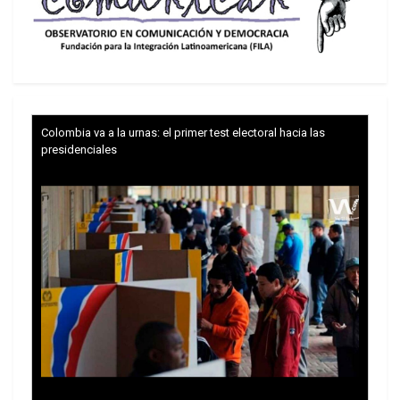
Europa”. El análisis del reparto de la riqueza en los
Estados Unidos de Norteamérica daría cifras para
asustarse y quedarse mudo. Y entonces nace la
obligada pregunta fundamental: ¿ésas son las
auténticas democracias? ¿La palabra democracia
Colombia va a la urnas: el primer test electoral hacia las
no tendría que estar uniendo las palabras libertad
presidenciales
con igualdad? Todo lo contrario: cada año, en
esos países “modelo” aumenta la desigualdad.
Por ejemplo, en Alemania, en 2008, el 10 por
ciento que conforma la franja de los pobladores
más ricos contaban con el 45 por ciento de la
fortuna privada total; cuatro años después esa
parte ha subido el 53 por ciento. ¿Qué pasará
dentro de diez años? Mientras tanto, Alemania
tiene cerca de tres millones de desocupados que
cobran una ayuda por cierto muy modesta. El