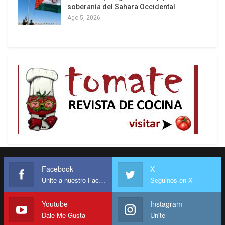
soberanía del Sahara Occidental
Ago 5, 2026
Facebook
X
Unite a nuestro Facebook
Seguinos en X
Youtube
Instagram
Dale Me Gusta
Unite