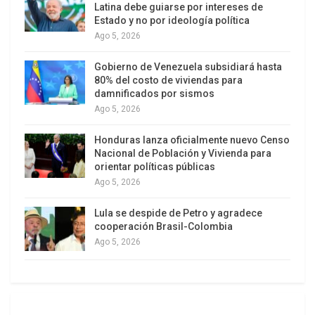
Latina debe guiarse por intereses de
A ello se suman nuevas sanciones personales
Estado y no por ideología política
contra dirigentes cubanos y un virtual bloqueo
Ago 5, 2026
energético que, según reportes internacionales, ha
provocado apagones masivos, agravado la
Gobierno de Venezuela subsidiará hasta
80% del costo de viviendas para
inseguridad alimentaria y profundizado la crisis
damnificados por sismos
económica en la isla.
Ago 5, 2026
Analistas subrayan que la imputación contra Raúl
Honduras lanza oficialmente nuevo Censo
Castro se alinea con una estrategia más amplia
Nacional de Población y Vivienda para
orientar políticas públicas
de Washington de utilizar procesos judiciales
Ago 5, 2026
contra líderes de gobiernos que considera
adversarios, como se vio con el caso del
Lula se despide de Petro y agradece
cooperación Brasil-Colombia
presidente venezolano Nicolás Maduro y la
Ago 5, 2026
narrativa del supuesto “cártel de los Soles”, luego
matizada por la propia Fiscalía estadounidense.
En este marco, la acusación por el caso Hermanos