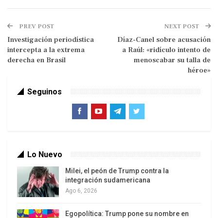
acuerdo diplomático con Cuba
Orden ejecutiva contra Cuba: cómo opera
PREV POST
NEXT POST
la nueva escalada del bloqueo de EEUU
Investigación periodística
Díaz-Canel sobre acusación
intercepta a la extrema
a Raúl: «ridículo intento de
La acusación lo señala, en su condición de
derecha en Brasil
menoscabar su talla de
ministro de Defensa de la época, como pieza
héroe»
clave en la decisión de que cazas cubanos
abatieran las aeronaves, imputándole
Seguinos
conspiración para matar estadounidenses,
asesinato y destrucción de aeronaves civiles.
Desde 1962, cuando John F. Kennedy formalizó el
embargo total, Cuba ha enfrentado un entramado
Lo Nuevo
de sanciones económicas, comerciales y
Milei, el peón de Trump contra la
financieras que se han ido endureciendo con el
integración sudamericana
paso de los años.
Ago 6, 2026
Documentos y resoluciones en la ONU han
Egopolítica: Trump pone su nombre en