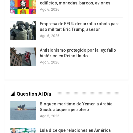
edificios, monedas, barcos, aviones
señalado que estas medidas, justificadas por
Ago 6, 2026
Washington como presión “pro democrática”, han
generado graves daños humanitarios y
Empresa de EEUU desarrolla robots para
materiales, restringiendo el acceso de la
uso militar: Eric Trump, asesor
población cubana a alimentos, medicinas y bienes
Ago 6, 2026
esenciales.
Antisionismo protegido por la ley: fallo
histórico en Reino Unido
Trump, con asedio renovado
Ago 5, 2026
En el contexto actual, la acusación contra Raúl
Castro se inscribe en una escalada más amplia
del gobierno de Donald Trump, que incluye la
declaración de “emergencia nacional” frente a una
Question Al Día
supuesta “amenaza inusual y extraordinaria” de
Bloqueo marítimo de Yemen a Arabia
Cuba y un esquema de aranceles y sanciones
Saudí: ataque a petrolero
secundarias contra países que abastezcan de
Ago 5, 2026
petróleo a la isla.
Lula dice que relaciones en América