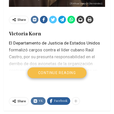
(Xinhua/Joaquín Hernández)
Share
Victoria Korn
El Departamento de Justicia de Estados Unidos
formalizó cargos contra el líder cubano Raúl
Castro, por su presunta responsabilidad en el
derribo de dos avionetas de la organización
contrarrevolucionaria Hermanos al Rescate en
CONTINUE READING
febrero de 1996, donde murieron cuatro civiles,
tres de ellos ciudadanos estadounidenses.
Jornada por los 95 años de Raúl convoca a
VK
Facebook
Share
toda la juventud cubana
Trump «cree» que puede lograr un