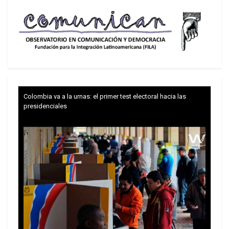
Imagen: RS / Fotos Públicas.
¿Sustituir candidato?
Además del vínculo con Vorcaro, que
supuestamente abusaba de la corrupción de
políticos y jueces para impulsar sus negocios, el
precandidato se enredó en mentiras. Había
Colombia va a la urnas: el primer test electoral hacia las
negado públicamente incluso conocer el banquero
presidenciales
y negó su financiación del filme, algunas horas
antes de la divulgación de los diálogos.
Ahora los políticos y analistas especulan sobre la
posible sustitución del candidato de la extrema
derecha en las elecciones presidenciales de
octubre, ante la agigantada dificultad de que
pueda triunfar sobre el presidente Luiz Inácio Lula
da Silva