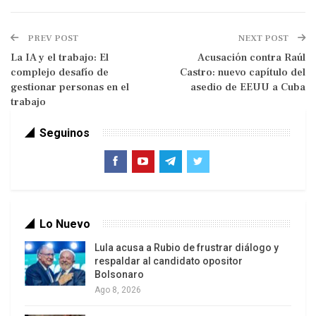
PREV POST
NEXT POST
La IA y el trabajo: El
Acusación contra Raúl
complejo desafío de
Castro: nuevo capítulo del
gestionar personas en el
asedio de EEUU a Cuba
trabajo
Seguinos
Flavio Bolsonaro, hijo del expresidente Jair Bolsonaro
y candidato de extrema derecha a la presidencia de
Brasil en las elecciones de octubre, enfrenta la
primera tormenta en su campaña, la denuncia de sus
estrechas relaciones con el banquero Daniel
Vorcaro, símbolo actual de la corrupción en Brasil.
Lo Nuevo
Un reportaje divulgado el 13 de mayo reveló las
íntimas relaciones del precandidato presidencial
Lula acusa a Rubio de frustrar diálogo y
respaldar al candidato opositor
Flavio Bolsonaro, hijo del ultraderechista
Bolsonaro
expresidente Jair Bolsonaro, con el banquero
Ago 8, 2026
Daniel Vorcaro, encarcelado desde noviembre por