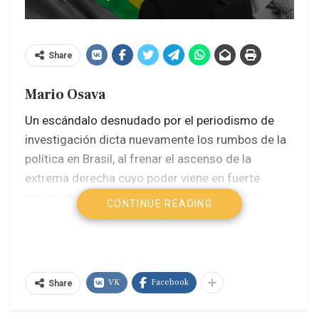
Share
Mario Osava
Un escándalo desnudado por el periodismo de
investigación dicta nuevamente los rumbos de la
política en Brasil, al frenar el ascenso de la
extrema derecha cuyo poder viene en fuerte
expansión en las Américas desde 2025.
Por
CONTINUE READING
segunda vez The Intercept Brasil, la rama
brasileña del medio digital creado en Estados
Unidos en 2014 en la publicación de documentos
filtrados de la Agencia de Seguridad Nacional
VK
Facebook
Share
(NSA en inglés), incidió decisivamente en el
proceso político brasileño.