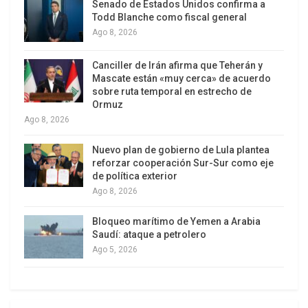
Master liquidado por el Banco Central desde el día
Senado de Estados Unidos confirma a
Todd Blanche como fiscal general
siguiente.
Ago 8, 2026
Canciller de Irán afirma que Teherán y
Mascate están «muy cerca» de acuerdo
sobre ruta temporal en estrecho de
Ormuz
Ago 8, 2026
Nuevo plan de gobierno de Lula plantea
reforzar cooperación Sur-Sur como eje
de política exterior
Ago 8, 2026
Bloqueo marítimo de Yemen a Arabia
Saudí: ataque a petrolero
El banquero Daniel Vorcaro en la foto
Ago 5, 2026
cuando se le detuvo en una cárcel
Brasilia, donde se encuentra desde
noviembre, acusado de fraudes y
amenazas a posibles testigos.