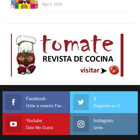
Ago 6, 2026
Facebook
X
Unite a nuestro Facebook
Seguinos en X
Youtube
Instagram
Dale Me Gusta
Unite