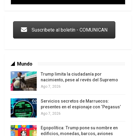
Trump y las drogas: la viga en los propios ojos
Suscribete al boletín - COMUNICAN
Mundo
Trump limita la ciudadanía por
nacimiento, pese al revés del Supremo
Ago 7, 2026
Servicios secretos de Marruecos:
Los latinos le van dando la espalda a Trump
presentes en el espionaje con ‘Pegasus’
Ago 7, 2026
Egopolítica: Trump pone su nombre en
edificios, monedas, barcos, aviones