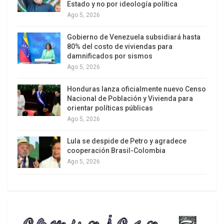
Estado y no por ideología política
se declaran confiados y llaman a “defender” cada
Ago 5, 2026
acta, lo que presagia eventuales impugnaciones
en los jurados electorales especiales. En las
Gobierno de Venezuela subsidiará hasta
calles y redes sociales, el clima es de expectación
80% del costo de viviendas para
damnificados por sismos
y tensión, con un Perú que sigue cada
Ago 5, 2026
actualización del conteo oficial minuto a minuto,
consciente de que el desenlace puede depender
Honduras lanza oficialmente nuevo Censo
Nacional de Población y Vivienda para
de unas cuantas mesas en el exterior o en zonas
orientar políticas públicas
rurales alejadas.
Ago 5, 2026
Lula se despide de Petro y agradece
cooperación Brasil-Colombia
Ago 5, 2026