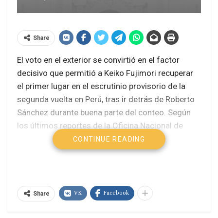
Share
El voto en el exterior se convirtió en el factor
decisivo que permitió a Keiko Fujimori recuperar
el primer lugar en el escrutinio provisorio de la
segunda vuelta en Perú, tras ir detrás de Roberto
Sánchez durante buena parte del conteo. Según
los últimos reportes de la Oficina Nacional de
Procesos Electorales (ONPE), la ventaja de la
CONTINUE READING
candidata de Fuerza Popular es extremadamente
ajustada, de apenas algo más de 600 sufragios a
nivel nacional.
VK
Facebook
Share
Con más del 98% de las actas procesadas,
Fujimori roza el 50% de los votos válidos y supera