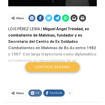
Share
LOIS PÉREZ LEIRA |
Miguel Ángel Trinidad, ex
combatiente de Malvinas, fundador y ex
Secretario del Centro de Ex Soldados
Combatientes en Malvinas de Bs.As entre 1982
y 1987. Con larga trayectoria como diplomático
actualmente es representante de un
organismo internacional en Venezuela. Mirá
CONTINUE READING
esta larga entrevista sobre Malvinas a 30 años
de la guerra.
VK
Facebook
Share