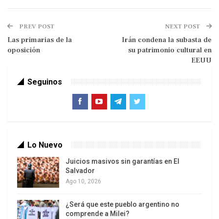
PREV POST
NEXT POST
Las primarias de la
Irán condena la subasta de
oposición
su patrimonio cultural en
EEUU
Seguinos
Lois Perez Leira – La Paco Urondo
¿Cuál es el balance que haces después de casi
30 años de la recuperación de Malvinas?
A tres décadas, aun esta en discusión Malvinas y
Lo Nuevo
persiste una falsa dicotomía: y es que para
Juicios masivos sin garantías en El
algunos Malvinas fue un hecho demencial de la
Salvador
dictadura cuya derrota en el campo de batalla
Ago 10, 2026
sirvió para recuperar la democracia, y para otros
¿Será que este pueblo argentino no
que la recuperación transitoria de Malvinas se
comprende a Milei?