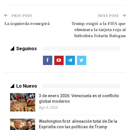
pese a que la prensa occidental continúa con las
duras críticas por obstáculos y demoras en las
PREV POST
NEXT POST
labores de rescate y la entrada de ayuda
La izquierda resurgirá
Trump exigió a la FIFA que
humanitaria.
eliminara la tarjeta roja al
futbolista Folarin Balogun
Seguinos
Lo Nuevo
Trump, terremotos y ¿después?
3 de enero 2026: Venezuela en el conflicto
global moderno
Seis meses después de la operación militar que
Ago 9, 2026
bombardeó Caracas y secuestró al presidente a
Nicolás Maduro y su esposa Cilia Flores, el pasado
Washington first: alineación total de De la
Espriella con las políticas de Trump
3 de enero, y puso al frente de Venezuela a la