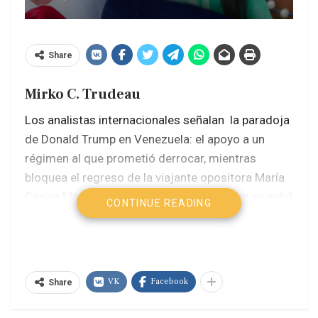
Share
Mirko C. Trudeau
Los analistas internacionales señalan la paradoja
de Donald Trump en Venezuela: el apoyo a un
régimen al que prometió derrocar, mientras
bloquea el regreso de la viajante opositora María
Corina Machado (quien raramente está en su país)
CONTINUE READING
tras los terremotos y apoya la gestión de la
presidenta interina Delcy Rodríguez.
“Las autoridades interinas han cumplido
VK
Facebook
Share
plenamente con acelerar esta masiva respuesta
humanitaria”, sostuvo el departamento de Estado,