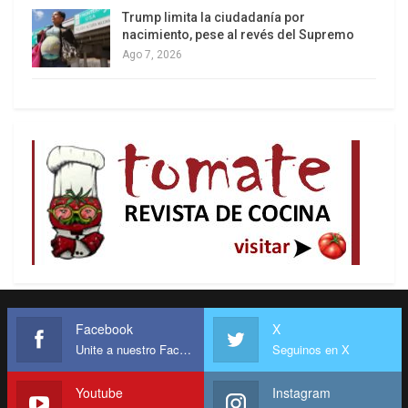
menos que antes de la era de sanciones
Trump limita la ciudadanía por
estadounidenes, que fueron hundiendo a
nacimiento, pese al revés del Supremo
Venezuela.
Ago 7, 2026
Venezuela prepara la reestructuración de su
gigantesca deuda soberana: unos 240.000
millones de dólares, la mayor desde la de Grecia
en 2012, en plena crisis financiera. El análisis de
sostenibilidad no está a cargo de los expertos del
Fondo Monetario Internacional (FMI): el estudio lo
elabora una firma estadounidense contratada
como asesora, el banco Centerview Partners, algo
que hace temer a los espertos que pueda dejar al
país en una situación más vulnerable frente a sus
Facebook
X
acreedores internacionales.
Unite a nuestro Facebook
Seguinos en X
Para Trump, Venezuela es el exponente más
Youtube
Instagram
extremo de la llamada “doctrina Donroe” que ha