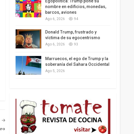
Egopolítica: Trump pone su
nombre en edificios, monedas,
barcos, aviones
Ago 6, 2026
94
Los latinos le van dando la espalda a Trump
Donald Trump, frustrado y
víctima de su egocentrismo
Ago 6, 2026
93
Marruecos, el ego de Trump y la
soberanía del Sahara Occidental
Ago 5, 2026
uro