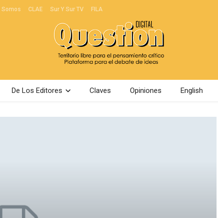
s Somos
CLAE
Sur Y Sur TV
FILA
De Los Editores
Claves
Opiniones
English