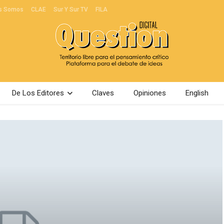
s Somos
CLAE
Sur Y Sur TV
FILA
De Los Editores
Claves
Opiniones
English