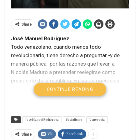
Share
José Manuel Rodriguez
Todo venezolano, cuando menos todo
revolucionario, tiene derecho a preguntar -y de
manera pública- por las razones que llevan a
Nicolás Maduro a pretender reelegirse como
presidente de la república. En las democracias
más relativas, esas que promueven el liberalismo,
CONTINUE READING
los partidos de gobierno hacen el aguaje de
discutir públicamente quiénes podrían ser sus
candidatos. En realidad, lo hacen para medir el
José Manuel Rodriguez
Socialismo
Venezuela
potencial apoyo o rechazo que pudieran tener
entre sus propios electores.
VK
Facebook
Share