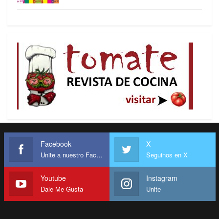
Para algunos, la solución por ahora parece ser
trasladar el control de los periódicos de nuevo –o
sea, sacarlos de Wall Street– a manos de
multimillonarios: Jeff Bezos la semana pasada,
Warren Buffett (el segundo más rico de Estados
Unidos), quien ha comprado varios periódicos
locales; John Henry con el Boston Globe, y otros
que han entrado a controlar medios noticiosos
como Michael Bloomberg; y ahora hay una fuerte
especulación de que los hermanos Koch,
multimillonarios ultraconservadores, están
Facebook
X
Unite a nuestro Facebook
Seguinos en X
interesados en adquirir Los Angeles Times y el
Chicago Tribune, entre otros.
Youtube
Instagram
Dale Me Gusta
Unite
Todo esto obviamente tiene implicaciones
políticas. El punto, como siempre, es quién
controla los grandes medios, incluidos los