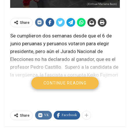
(Xinhua/Mariana Bazo)
Share
Se cumplieron dos semanas desde que el 6 de
junio peruanas y peruanos votaron para elegir
presidente, pero aún el Jurado Nacional de
Elecciones no ha declarado al ganador, que es el
profesor Pedro Castillo. Superó a la candidata de
la vergüenza, la fascista y corrupta Keiko Fujimori
por muy poco margen, con 44 mil 54 votos de
CONTINUE READING
diferencia con el 50,12% del total, habiéndose
fraccionado el país en dos.
La historia vuelve a repetirse: cuando gana la
VK
Facebook
Share
derecha, la izquierda admite el veredicto adverso
de las urnas; cuando gana la izquierda, la derecha