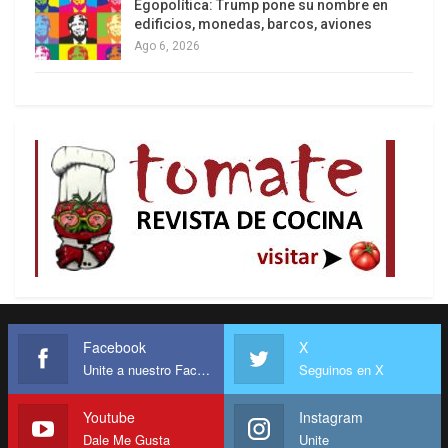
Turquía un intento de negociación con Teherán
Egopolítica: Trump pone su nombre en
edificios, monedas, barcos, aviones
sobre el enriquecimiento de uranio.
Ago 6, 2026
El analista geopolítico brasileño Pepe Escobar
considera el ataque de Israel a Irán como una
agresión a los BRICS, mientras que Ana Saggio
Garcia, investigadora asociada del BRICS Policy
Center, asegura que la cuestión de Irán coloca
más leña en la hoguera de la polarización
internacional. “Irán es el reflejo del doble rasero
del sistema internacional. Varios países firmantes
del Tratado de No Proliferación Nuclear
enriquecen uranio con capacidad de armamento
nuclear, pero no son atacados”, afirma.
Facebook
X
Unite a nuestro Facebook
Seguinos en X
Youtube
Instagram
Dale Me Gusta
Unite