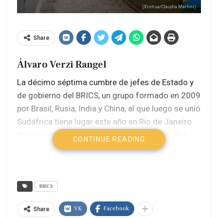
(Xinhua/Claudia Martini)
Share
Álvaro Verzi Rangel
La décimo séptima cumbre de jefes de Estado y
de gobierno del BRICS, un grupo formado en 2009
por Brasil, Rusia, India y China, al que luego se unió
Sudáfrica tiene lugar este año en Rio de Janeiro
después de la ampliación aprobada en octubre
CONTINUE READING
pasado, en Kazán, Rusia. Ahora son 11 miembros
de pleno más otros 10 países asociados, entre
ellos los latinoamericanos Cuba y Bolivia. En
conjunto, producen 43 de cada 100 barriles del
BRICS
petróleo del mundo y realizan una cuarta parte del
VK
Facebook
Share
comercio global.