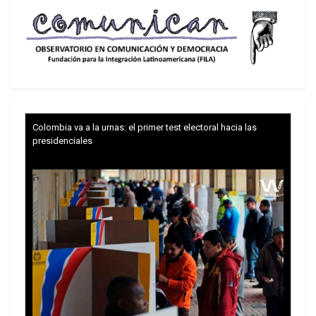
arancel del 100 por ciento a los países que
dejaran el dólar. Una nueva moneda de comercio
es extremadamente importante; sé que es
complicado, pero si no encontramos una forma
de hacerlo terminaremos el siglo XXI como el XX
y no será benéfico para nadie, apuntó.
Colombia va a la urnas: el primer test electoral hacia las
presidenciales
BRICS en Rio sin Putin ni Xi JInping
En la anterior cumbre no estaba en el escenario el
factor Trump. El presidente de Estados Unidos
trata de inclinar a favor de los intereses de
Washington la balanza de las decisiones
mundiales. Este es un tema que marca la cita y
que en las reuniones previas, quedó de
manifiesto. Lula da Silva describió el escenario