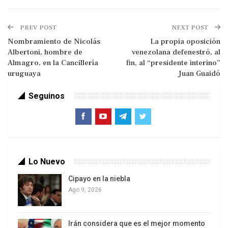
La revuelta no se da solo en el interior del país.
También en Lima, la capital que maneja el poder
PREV POST
NEXT POST
político, empresarial y económico del país, los
Nombramiento de Nicolás
La propia oposición
manifestantes exigen el cierre del Congreso y
Albertoni, hombre de
venezolana defenestró, al
nuevos comicios, pero nada de eso sucederá
Almagro, en la Cancillería
fin, al “presidente interino”
pronto.
uruguaya
Juan Guaidó
Seguinos
Lo Nuevo
Cipayo en la niebla
Los congresistas rechazaron un dictamen para
Ago 9, 2026
celebrarlos en diciembre de 2023, como se había
acordado el viernes anterior, y se han puesto de
Irán considera que es el mejor momento
acuerdo en la fecha más lejana, ´para seguir en