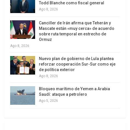
Todd Blanche como fiscal general
las movilizaciones populares exigiendo el
Ago 8, 2026
adelanto de las elecciones.
Canciller de Irán afirma que Teherán y
Mascate están «muy cerca» de acuerdo
sobre ruta temporal en estrecho de
Ormuz
Ago 8, 2026
Nuevo plan de gobierno de Lula plantea
reforzar cooperación Sur-Sur como eje
de política exterior
Ago 8, 2026
Otárola ofreció “una gestión dialogante”, pero su
respaldo público a la represión y un discurso de
Bloqueo marítimo de Yemen a Arabia
criminalización de las protestas populares juegan
Saudí: ataque a petrolero
en contra de ese llamado al diálogo.
Ago 5, 2026
Más allá de Otárola, solo hubo cambios en Interior,
Educación y Cultura, estos dos últimos por las
renuncias de sus titulares en rechazo a la