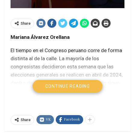
Share
Mariana Álvarez Orellana
El tiempo en el Congreso peruano corre de forma
distinta al de la calle. La mayoría de los
congresistas decidieron esta semana que las
elecciones generales se realicen en abril de 2024,
dentro de un año y medio, mientras el país sigue
CONTINUE READING
alzado y las protestas se mantienen dos semanas
después de la caída de Pedro Castillo, con un
saldo de unas tres decenas de muertos por la
represión de policías y militares a pobladores
VK
Facebook
Share
desarmados.