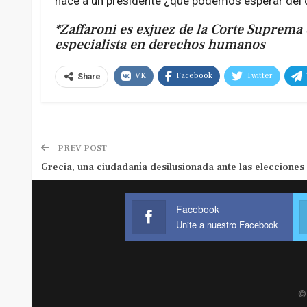
hace a un presidente ¿qué podemos esperar del
*Zaffaroni es exjuez de la Corte Suprema 
especialista en derechos humanos
VK
Facebook
Twitter
Share
PREV POST
Grecia, una ciudadanía desilusionada ante las elecciones
Facebook
Unite a nuestro Facebook
© 