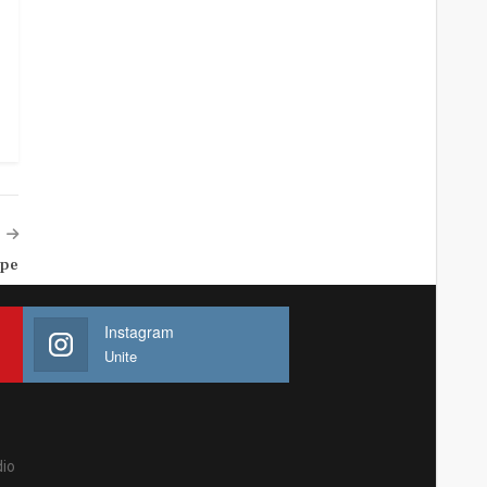
ipe
Instagram
Unite
io