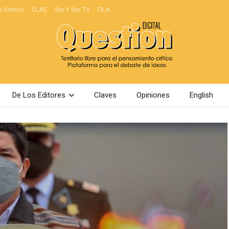
s Somos
CLAE
Sur Y Sur TV
FILA
De Los Editores
Claves
Opiniones
English