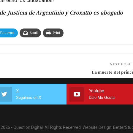
 derecho los ciudadanos?
de Justicia de Argentinio y Croxatto es abogado
Telegram
Email
Print
NEXT POST
La muerte del prínc
X
Youtube
Seguinos en X
Dale Me Gusta
2026 - Question Digital. All Rights Reserved.
Website Design:
BetterStud