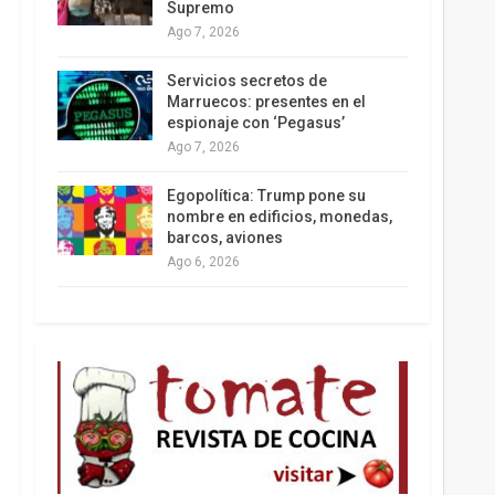
Supremo
Ago 7, 2026
Los latinos le van dando la espalda a Trump
Servicios secretos de
Marruecos: presentes en el
espionaje con ‘Pegasus’
Ago 7, 2026
Egopolítica: Trump pone su
nombre en edificios, monedas,
barcos, aviones
Ago 6, 2026