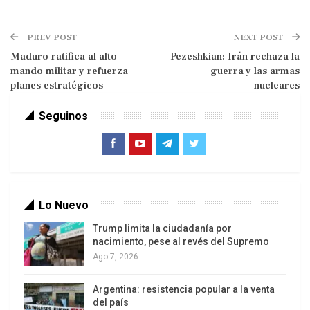
de Meer, busca lo que denominan “remigración
masiva”, con el argumento de preservar la
PREV POST
NEXT POST
“identidad española”
.
Maduro ratifica al alto
Pezeshkian: Irán rechaza la
mando militar y refuerza
guerra y las armas
Durante una rueda de prensa, De Meer afirmó que
planes estratégicos
nucleares
“tenemos el derecho a sobrevivir como pueblo” y
señaló que la llegada de migrantes en las últimas
Seguinos
décadas ha transformado “de forma irreversible”
la sociedad española.
Como libreto común de la derecha, Vox sostiene
que la integración de los migrantes es
Lo Nuevo
“extraordinariamente difícil” y responsabiliza a la
Trump limita la ciudadanía por
inmigración de cambios en la seguridad y la
nacimiento, pese al revés del Supremo
convivencia en barrios y pueblos
.
Ago 7, 2026
La formación de ultraderecha también plantea
Argentina: resistencia popular a la venta
revertir todas las regularizaciones de inmigrantes
del país