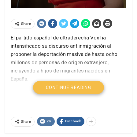
Share
El partido español de ultraderecha Vox ha
intensificado su discurso antiinmigración al
proponer la deportación masiva de hasta ocho
millones de personas de origen extranjero,
incluyendo a hijos de migrantes nacidos en
España.
CONTINUE READING
La cruzada de Vox contra Latinoamérica
Vox aterriza en América Latina
1.865 migrantes murieron intentando
llegar a España hasta mayo
VK
Facebook
Share
Esta amenaza, presentada por la diputada Rocío