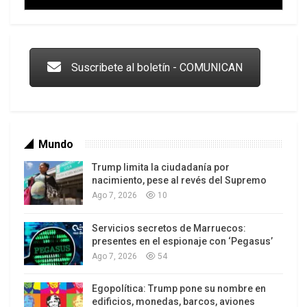
Trump y las drogas: la viga en los propios ojos
Suscribete al boletín - COMUNICAN
Mundo
Trump limita la ciudadanía por
nacimiento, pese al revés del Supremo
Ago 7, 2026
10
Servicios secretos de Marruecos:
Los latinos le van dando la espalda a Trump
presentes en el espionaje con ‘Pegasus’
Ago 7, 2026
54
Egopolítica: Trump pone su nombre en
edificios, monedas, barcos, aviones