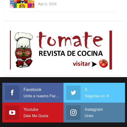
Ago 6, 2026
Facebook
X
Unite a nuestro Facebook
Seguinos en X
Youtube
Instagram
Dale Me Gusta
Unite