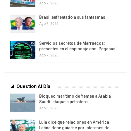
realizadas en los últimos años y auditar las
Ago 7, 2026
concesiones de nacionalidad para retirar la
Brasil enfrentado a sus fantasmas
ciudadanía a quienes, según su criterio, no estén
Ago 7, 2026
suficientemente “asimilados”
.
Servicios secretos de Marruecos:
presentes en el espionaje con ‘Pegasus’
Ago 7, 2026
“Tenemos el derecho a sobrevivir
como pueblo”, Rocío de Meer,
diputada de Vox
.
Question Al Día
Bloqueo marítimo de Yemen a Arabia
Saudí: ataque a petrolero
Ago 5, 2026
El término “remigración” ha sido tomado de la
extrema derecha alemana y se refiere a la
Lula dice que relaciones en América
expulsión no solo de migrantes irregulares, sino
Latina debe guiarse por intereses de