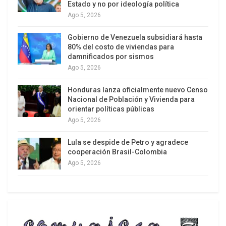
Estado y no por ideología política
también de ciudadanos nacidos en España de
Ago 5, 2026
origen extranjero
.
Gobierno de Venezuela subsidiará hasta
Vox justifica su propuesta alegando que “más de
80% del costo de viviendas para
damnificados por sismos
siete millones” de personas han llegado a España
Ago 5, 2026
en un corto periodo, lo que, según el partido, pone
en peligro la identidad nacional. Sin embargo, la
Honduras lanza oficialmente nuevo Censo
legislación española y los convenios
Nacional de Población y Vivienda para
orientar políticas públicas
internacionales prohíben las expulsiones
Ago 5, 2026
colectivas, exigiendo el examen individual de cada
caso
.
Lula se despide de Petro y agradece
cooperación Brasil-Colombia
Ago 5, 2026