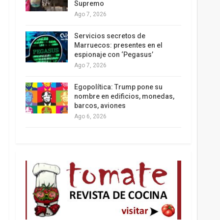
Supremo
Ago 7, 2026
Los latinos le van dando la espalda a Trump
Servicios secretos de
Marruecos: presentes en el
espionaje con ‘Pegasus’
Ago 7, 2026
Egopolítica: Trump pone su
nombre en edificios, monedas,
barcos, aviones
Ago 6, 2026