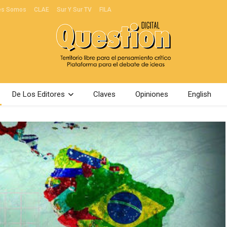
es Somos
CLAE
Sur Y Sur TV
FILA
De Los Editores
Claves
Opiniones
English